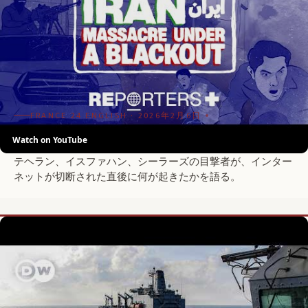
FRANCE 24 ENGLISH · 2026年2月6日
Watch on YouTube
イラン:遮断下での虐殺。
テヘラン、イスファハン、シーラーズの目撃者が、インター
ネットが切断された直後に何が起きたかを語る。