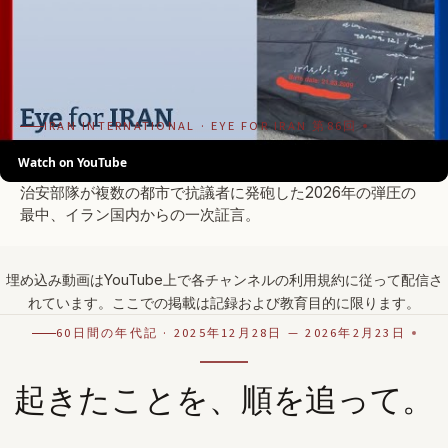
IRAN INTERNATIONAL · EYE FOR IRAN 第86回
Watch on YouTube
イランの殺戮の渦中で――目撃者が口を開く。
治安部隊が複数の都市で抗議者に発砲した2026年の弾圧の
最中、イラン国内からの一次証言。
埋め込み動画はYouTube上で各チャンネルの利用規約に従って配信さ
れています。ここでの掲載は記録および教育目的に限ります。
60日間の年代記 · 2025年12月28日 — 2026年2月23日
起きたことを、順を追って。