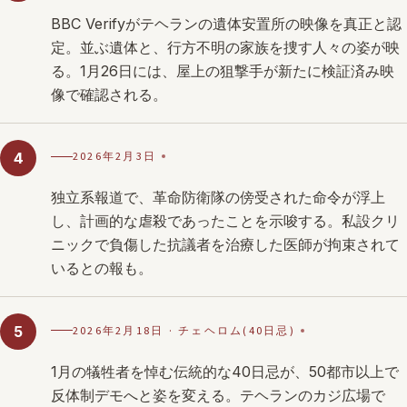
BBC Verifyがテヘランの遺体安置所の映像を真正と認
定。並ぶ遺体と、行方不明の家族を捜す人々の姿が映
る。1月26日には、屋上の狙撃手が新たに検証済み映
像で確認される。
2026年2月3日
4
独立系報道で、革命防衛隊の傍受された命令が浮上
し、計画的な虐殺であったことを示唆する。私設クリ
ニックで負傷した抗議者を治療した医師が拘束されて
いるとの報も。
2026年2月18日 · チェヘロム(40日忌)
5
1月の犠牲者を悼む伝統的な40日忌が、50都市以上で
反体制デモへと姿を変える。テヘランのカジ広場で