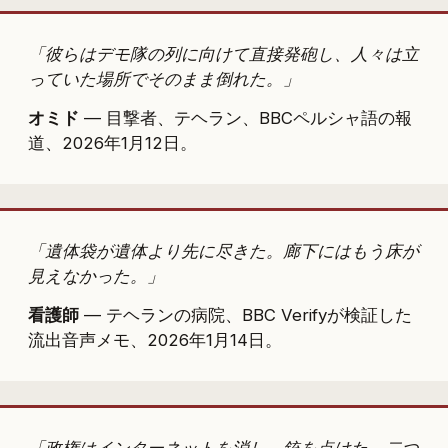
「彼らはデモ隊の列に向けて直接発砲し、人々は立
っていた場所でそのまま倒れた。」
オミド
— 目撃者、テヘラン、BBCペルシャ語の報
道、2026年1月12日。
「遺体袋が遺体より先に尽きた。廊下にはもう床が
見えなかった。」
看護師
— テヘランの病院、BBC Verifyが検証した
流出音声メモ、2026年1月14日。
「政権はインターネットを消し、銃を点けた。二つ