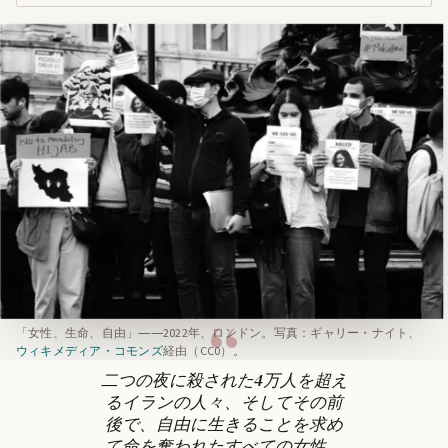
「女性、生命、自由」――2022年、ロンドン。写真：ギャリー・ナイト、
ウィキメディア・コモンズ
経由（CC0）。
二つの夜に殺された4万人を超え
るイランの人々、そしてその前
後で、自由に生きることを求め
て命を奪われたすべての女性、