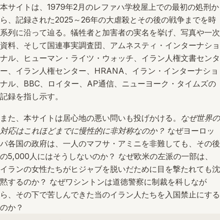
本サイトは、1979年2月のレファハ学校屋上での最初の処刑か
ら、記録された2025～26年の大虐殺とその後の戦争までを時
系列に沿って辿る。犠牲者と加害者の実名を挙げ、写真や一次
資料、そして国連事実調査団、アムネスティ・インターナショ
ナル、ヒューマン・ライツ・ウォッチ、イラン人権文書センタ
ー、イラン人権センター、HRANA、イラン・インターナショ
ナル、BBC、ロイター、AP通信、ニューヨーク・タイムズの
記録を指し示す。
また、本サイトは居心地の悪い問いも投げかける。
なぜ世界の
対応はこれほどまでに慢性的に非対称なのか？
なぜヨーロッ
パ各国の政府は、一人のマフサ・アミニを非難しても、その後
の5,000人にはそうしないのか？ なぜ欧米の左派の一部は、
イランの女性たちがヒジャブを脱いだために目を撃たれても沈
黙するのか？ なぜワシントンは道徳警察に制裁を科しなが
ら、その下で苦しんできた当のイラン人たちを入国禁止にする
のか？