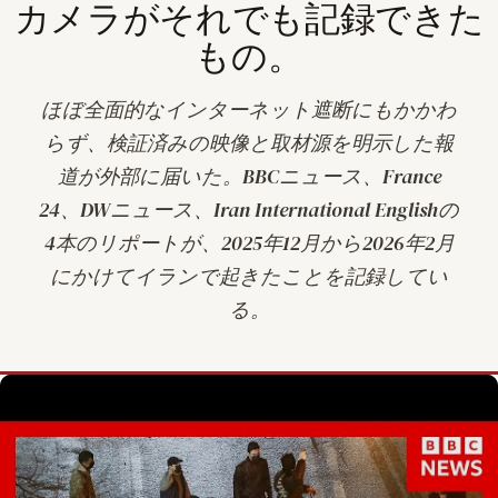
カメラがそれでも記録できた
もの。
ほぼ全面的なインターネット遮断にもかかわ
らず、検証済みの映像と取材源を明示した報
道が外部に届いた。BBCニュース、France
24、DWニュース、Iran International Englishの
4本のリポートが、2025年12月から2026年2月
にかけてイランで起きたことを記録してい
る。