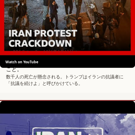
BBCニュース · 2026年1月13日
Watch on YouTube
イランの抗議と弾圧について、いまわかっている
こと。
数千人の死亡が懸念される。トランプはイランの抗議者に
「抗議を続けよ」と呼びかけている。