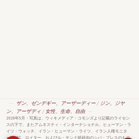
Ira
Mahsa Amini protests in
00
Stuttgart Germany - burning
出典:
Woman Life Freedom protest,
hijab
Wik
Dortmund Square, Leeds (18th
出典: Ideophagous · CC BY-SA
Co
December 2022) 002
4.0 · Wikimedia Commons
reu
出典: Mtaylor848 · CC BY-SA 4.0
in 
· Wikimedia Commons
Wi
ザン、ゼンデギー、アーザーディー / ジン、ジヤ
ン、アーザディ / 女性、生命、自由
2026年5月・写真は、ウィキメディア・コモンズより記載のライセン
スの下で、またアムネスティ・インターナショナル、ヒューマン・ラ
イツ・ウォッチ、イラン・ヒューマン・ライツ、イラン人権モニタ
ー、BBC、ロイター、およびル・モンド紙経由のシパ・プレスのもの