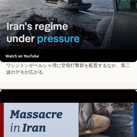
DWニュース · 2026年2月23日
Watch on YouTube
新たな抗議と米軍の増強の狭間で。
ワシントンがペルシャ湾に空母打撃群を配置するなか、第二
波のデモが広がる。