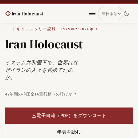
Iran Holocaust
日本語
ドキュメンタリー記録・1979年〜2026年
Iran Holocaust
イスラム共和国下で、世界はな
ぜイランの人々を見捨てたの
か。
47年間の抑圧
全16章
行動への呼びかけ
電子書籍（PDF）をダウンロード
年表を読む