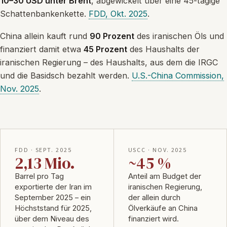
10–30 USD unter Brent
, abgewickelt über eine 45-tägige
Schattenbankenkette.
FDD, Okt. 2025
.
China allein kauft rund
90 Prozent
des iranischen Öls und
finanziert damit etwa
45 Prozent
des Haushalts der
iranischen Regierung – des Haushalts, aus dem die IRGC
und die Basidsch bezahlt werden.
U.S.-China Commission,
Nov. 2025
.
FDD · SEPT. 2025
USCC · NOV. 2025
2,13 Mio.
~45 %
Barrel pro Tag
Anteil am Budget der
exportierte der Iran im
iranischen Regierung,
September 2025 – ein
der allein durch
Höchststand für 2025,
Ölverkäufe an China
über dem Niveau des
finanziert wird.