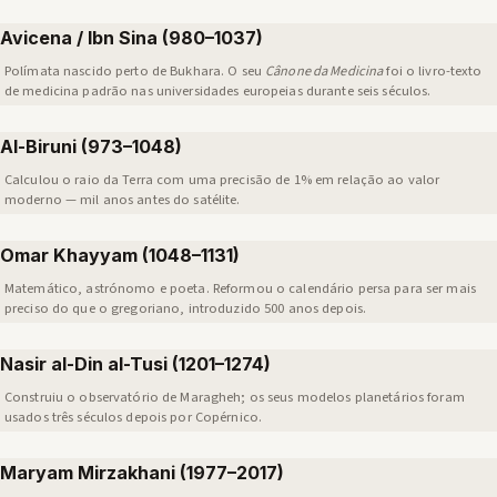
Avicena / Ibn Sina (980–1037)
Polímata nascido perto de Bukhara. O seu
Cânone da Medicina
foi o livro-texto
de medicina padrão nas universidades europeias durante seis séculos.
Al-Biruni (973–1048)
Calculou o raio da Terra com uma precisão de 1% em relação ao valor
moderno — mil anos antes do satélite.
Omar Khayyam (1048–1131)
Matemático, astrónomo e poeta. Reformou o calendário persa para ser mais
preciso do que o gregoriano, introduzido 500 anos depois.
Nasir al-Din al-Tusi (1201–1274)
Construiu o observatório de Maragheh; os seus modelos planetários foram
usados três séculos depois por Copérnico.
Maryam Mirzakhani (1977–2017)