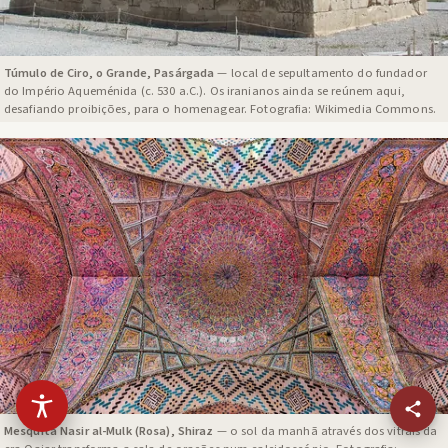
Túmulo de Ciro, o Grande, Pasárgada
— local de sepultamento do fundador
do Império Aqueménida (c. 530 a.C.). Os iranianos ainda se reúnem aqui,
desafiando proibições, para o homenagear. Fotografia: Wikimedia Commons.
Mesquita Nasir al-Mulk (Rosa), Shiraz
— o sol da manhã através dos vitrais da