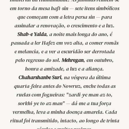
em torno da mesa
haft-sin
— sete itens simbólicos
que começam com a letra persa
sin
— para
assinalar a renovação, o crescimento e a luz.
Shab-e Yalda
, a noite mais longa do ano, é
passada a ler Hafez em voz alta, a comer romãs
e melancia, e a ver a escuridão ser derrotada
pelo regresso do sol.
Mehregan
, em outubro,
honra a amizade, a luz e a aliança.
Chaharshanbe Suri
, na véspera da última
quarta-feira antes do Nowruz, enche todas as
ruelas com fogueiras: "
zardi-ye man az to,
sorkhi-ye to az man
" — dá-me a tua força
vermelha, leva a minha doença amarela. Cada
ritual foi transmitido, intacto, ao longo de trinta