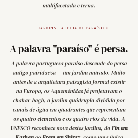
multifacetada e terna.
JARDINS · A IDEIA DE PARAÍSO
A palavra "paraíso" é persa.
A palavra portuguesa
paraíso
descende do persa
antigo
pairidaēza
— um jardim murado. Muito
antes de a arquitetura paisagista formal existir
na Europa, os Aqueménidas já projetavam o
chahar-bagh
, o jardim quádruplo dividido por
canais de água em quadrantes que representam
os quatro elementos e os quatro rios da vida. A
UNESCO reconhece nove destes jardins, do
Fin em
Kashan
ao
Eram em Shiraz
, como uma única