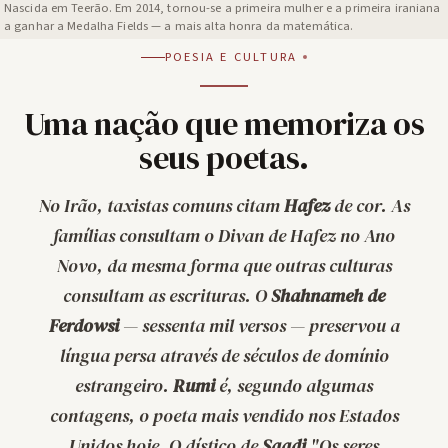
Nascida em Teerão. Em 2014, tornou-se a primeira mulher e a primeira iraniana
a ganhar a Medalha Fields — a mais alta honra da matemática.
POESIA E CULTURA
Uma nação que memoriza os
seus poetas.
No Irão, taxistas comuns citam
Hafez
de cor. As
famílias consultam o
Divan
de Hafez no Ano
Novo, da mesma forma que outras culturas
consultam as escrituras. O
Shahnameh de
Ferdowsi
— sessenta mil versos — preservou a
língua persa através de séculos de domínio
estrangeiro.
Rumi
é, segundo algumas
contagens, o poeta mais vendido nos Estados
Unidos hoje. O dístico de
Saadi
"
Os seres