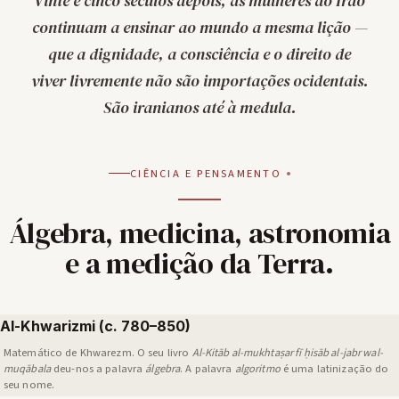
Vinte e cinco séculos depois, as mulheres do Irão
continuam a ensinar ao mundo a mesma lição —
que a dignidade, a consciência e o direito de
viver livremente não são importações ocidentais.
São iranianos até à medula.
CIÊNCIA E PENSAMENTO
Álgebra, medicina, astronomia
e a medição da Terra.
Al-Khwarizmi (c. 780–850)
Matemático de Khwarezm. O seu livro
Al-Kitāb al-mukhtaṣar fī ḥisāb al-jabr wal-
muqābala
deu-nos a palavra
álgebra
. A palavra
algoritmo
é uma latinização do
seu nome.