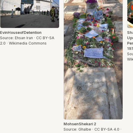
EvinHouseofDetention
Sh
Source: Ehsan Iran · CC BY-SA
Up
2.0 · Wikimedia Commons
Pen
197
Sou
Wi
MohsenShekari 2
Source: Ghalbe · CC BY-SA 4.0 ·