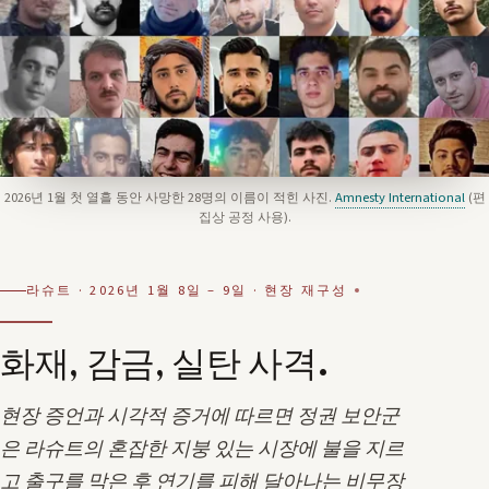
2026년 1월 첫 열흘 동안 사망한 28명의 이름이 적힌 사진.
Amnesty International
(편
집상 공정 사용).
라슈트 · 2026년 1월 8일 – 9일 · 현장 재구성
화재, 감금, 실탄 사격.
현장 증언과 시각적 증거에 따르면 정권 보안군
은 라슈트의 혼잡한 지붕 있는 시장에 불을 지르
고 출구를 막은 후 연기를 피해 달아나는 비무장