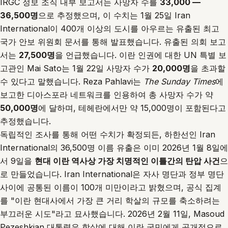
IRGC 정보 조직 내부 보고서는 사망자 수를
33,000 —
36,500명
으로 추정했으며, 이 수치는 1월 25일 Iran
International이 400개 이상의 도시를 아우르는 유출된 최고
국가 안보 위원회 문서를 통해 발표했습니다. 유출된 의회 보고
서는
27,500명
을 언급했습니다. 이란 인권에 대한 UN 특별 보
고관인 Mai Sato는 1월 22일 사망자 수가
20,000명
을 초과할
수 있다고 말했습니다. Reza Pahlavi는
The Sunday Times
에
보고한 디아스포라 네트워크를 인용하여 총 사망자 수가 약
50,000명
에 달하며, 테헤란에서만 약 15,000명이 포함된다고
추정했습니다.
독립적인 조사를 통해 어떤 수치가 확정되든, 하한선인 Iran
International의 36,500명 이름 유출은 이미 2026년 1월 8일에
서 9일을
현대 이란 역사상 가장 치명적인 이틀간의 탄압 사건
으
로 만들었습니다. Iran International은 자사 명단과 정부 명단
사이에 공통된 이름이 100개 미만이라고 밝혔으며, 공식 집계
를 "이란 현대사에서 가장 큰 거리 학살의 규모를 축소하려는
부끄러운 시도"라고 묘사했습니다. 2026년 2월 11일, Masoud
Pezeshkian 대통령은 학살에 대해 이란 국민에게 공개적으로