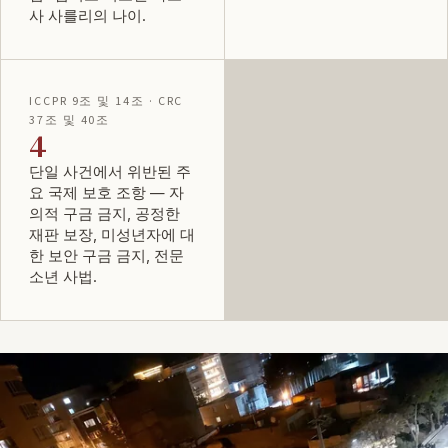
사 사를리의 나이.
ICCPR 9조 및 14조 · CRC
37조 및 40조
4
단일 사건에서 위반된 주
요 국제 보호 조항 — 자
의적 구금 금지, 공정한
재판 보장, 미성년자에 대
한 보안 구금 금지, 전문
소년 사법.