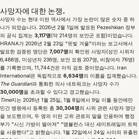
사망자에 대한 논쟁.
사망자 수는 현대 이란 역사에서 가장 논란이 많은 숫자 중 하
나가 되었습니다. 2026년 2월 1일에 발표된 Pezeshkian 정부
의 공식 집계는
3,117명
(약 214명의 보안군 포함)이었습니다.
HRANA가 2026년 2월 23일 "핏빛 겨울"이라는 보고서에서
발표한 검증된 명단은
7,007명
의 확인된 사망자(성인 시위자
6,488명, 미성년자 236명, 보안 요원 207명, 비참여자 76명)
를 기록했으며, 11,744건은 아직 검토 중이었습니다. Iran
International은 독립적으로
6,634명
의 이름을 집계했습니다.
The Guardian
과 통화한 의사 네트워크는 사망자 수가
30,000명
을 초과할 수 있다고 경고했습니다.
Time
지는
2026년 1월 25일
, 1월 8일에서 9일 이틀 동안에만
민간 병원에서 등록된 총
30,304명
의 시위 관련 사망자 명단
을 보도했으며, 두 명의 이란 고위 관료의 말을 인용하여 행정
부가 "시신 가방이 떨어져" "앰뷸런스 대신 세미트레일러 트럭
을 사용했다"고 밝혔습니다. 1월 22일에서 24일 사이의 유출된