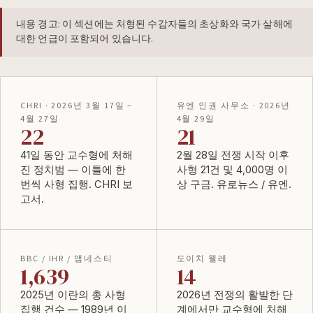
내용 경고: 이 섹션에는 처형된 수감자들의 초상화와 국가 살해에
대한 언급이 포함되어 있습니다.
CHRI · 2026년 3월 17일 –
유엔 인권 사무소 · 2026년
4월 27일
4월 29일
22
21
41일 동안 교수형에 처해
2월 28일 전쟁 시작 이후
진 정치범 — 이틀에 한
사형 21건 및 4,000명 이
번씩 사형 집행.
CHRI 보
상 구금.
유로뉴스 / 유엔
.
고서
.
BBC / IHR / 앰네스티
도이치 웰레
1,639
14
2025년 이란의 총 사형
2026년 전쟁의 활발한 단
집행 건수 — 1989년 이
계에서만 교수형에 처해