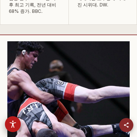
후 최고 기록, 전년 대비
진 시위대.
DW
.
68% 증가.
BBC
.