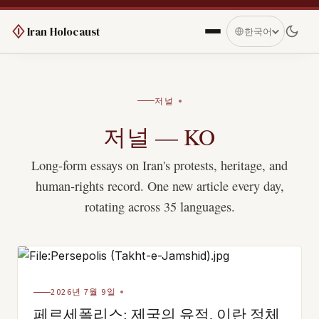
Iran Holocaust
한국어
저널
저널 — KO
Long-form essays on Iran's protests, heritage, and
human-rights record. One new article every day,
rotating across 35 languages.
2026년 7월 9일
페르세폴리스: 제국의 유적, 이란 정체