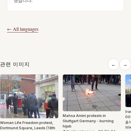
냈습니다.
← All languages
관련 이미지
←
→
Ira
Mahsa Amini protests in
00
Stuttgart Germany - burning
출처:
Woman Life Freedom protest,
hijab
Wik
Dortmund Square, Leeds (18th