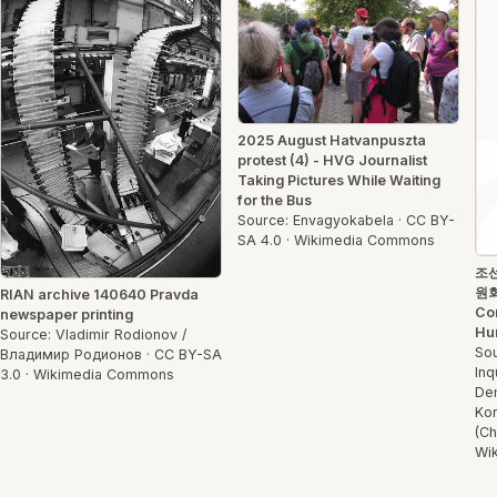
2025 August Hatvanpuszta
protest (4) - HVG Journalist
Taking Pictures While Waiting
for the Bus
Source: Envagyokabela · CC BY-
SA 4.0 · Wikimedia Commons
조
원회
RIAN archive 140640 Pravda
Com
newspaper printing
Hum
Source: Vladimir Rodionov /
Sou
Владимир Родионов · CC BY-SA
Inq
3.0 · Wikimedia Commons
Dem
Kor
(Ch
Wi