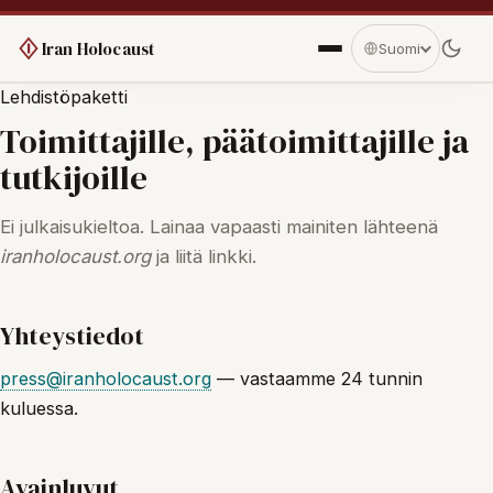
Iran Holocaust
Suomi
Lehdistöpaketti
Toimittajille, päätoimittajille ja
tutkijoille
Ei julkaisukieltoa. Lainaa vapaasti mainiten lähteenä
iranholocaust.org
ja liitä linkki.
Yhteystiedot
press@iranholocaust.org
— vastaamme 24 tunnin
kuluessa.
Avainluvut