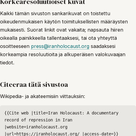
Korkearesoluutioiset kuvat
Kaikki tämän sivuston sankarikuvat on toistettu
oikeudenmukaisen käytön toimituksellisten määräysten
mukaisesti. Suorat linkit ovat vakaita; napsauta hiiren
oikealla painikkeella tallentaaksesi, tai ota yhteyttä
osoitteeseen
press@iranholocaust.org
saadaksesi
korkeampia resoluutioita ja alkuperäisen valokuvaajan
tiedot.
Citeeraa tätä sivustoa
Wikipedia- ja akateemisiin viittauksiin:
{{Cite web |title=Iran Holocaust: A documentary 
record of repression in Iran 
|website=iranholocaust.org 
|url=https://iranholocaust.org/ |access-date=}}