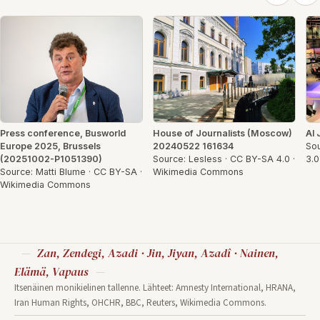
Press conference, Busworld
House of Journalists (Moscow)
Al
Europe 2025, Brussels
20240522 161634
Sou
(20251002-P1051390)
Source: Lesless · CC BY-SA 4.0 ·
3.
Source: Matti Blume · CC BY-SA ·
Wikimedia Commons
Wikimedia Commons
Zan, Zendegi, Azadi · Jin, Jiyan, Azadî · Nainen,
Elämä, Vapaus
Itsenäinen monikielinen tallenne. Lähteet: Amnesty International, HRANA,
Iran Human Rights, OHCHR, BBC, Reuters, Wikimedia Commons.