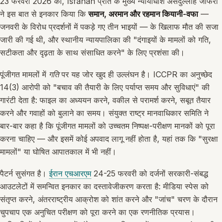
23 फरवरी 2026 को, Isfahan प्रांत के मुख्य न्यायाधीश असदुल्लाह जाफरी
ने इस बात से इनकार किया कि
समान, अरमान और रहमान कियानी-वफा
—
जनवरी के विरोध प्रदर्शनों में पकड़े गए तीन भाइयों — के खिलाफ मौत की सजा
जारी की गई थी, और स्थानीय न्यायपालिका की "दंगाइयों के मामलों को गति,
सटीकता और दृढ़ता के साथ संसाधित करने" के लिए प्रशंसा की।
पूंजीगत मामलों में
गति
पर यह जोर खुद ही उल्लंघन है। ICCPR का अनुच्छेद
14(3) आरोपी को "बचाव की तैयारी के लिए पर्याप्त समय और सुविधाएं" की
गारंटी देता है: फाइल का अध्ययन करने, वकील से परामर्श करने, सबूत तैयार
करने और गवाहों को बुलाने का समय। संयुक्त राष्ट्र मानवाधिकार समिति ने
बार-बार कहा है कि पूंजीगत मामलों को उच्चतम निष्पक्ष-परीक्षण मानकों को पूरा
करना चाहिए — और इसमें कोई अपवाद लागू नहीं होता है, यहां तक कि "सुरक्षा
मामलों" या घोषित आपातकाल में भी नहीं।
पैटर्न सुसंगत है।
ईरान एचआरएम
24-25 फरवरी को दर्जनों सरकारी-संबद्ध
आउटलेटों में समन्वित इनकार का दस्तावेजीकरण करता है: मीडिया स्पेस को
संतृप्त करने, अंतरराष्ट्रीय आक्रोश को शांत करने और "जांच" चरण के दौरान
चुपचाप एक अनुचित परीक्षण को पूरा करने का एक रणनीतिक प्रयास।