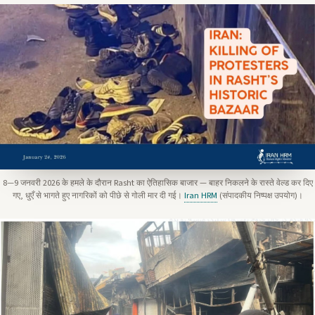
8—9 जनवरी 2026 के हमले के दौरान Rasht का ऐतिहासिक बाजार — बाहर निकलने के रास्ते वेल्ड कर दिए
गए, धुएँ से भागते हुए नागरिकों को पीछे से गोली मार दी गई।
Iran HRM
(संपादकीय निष्पक्ष उपयोग)।