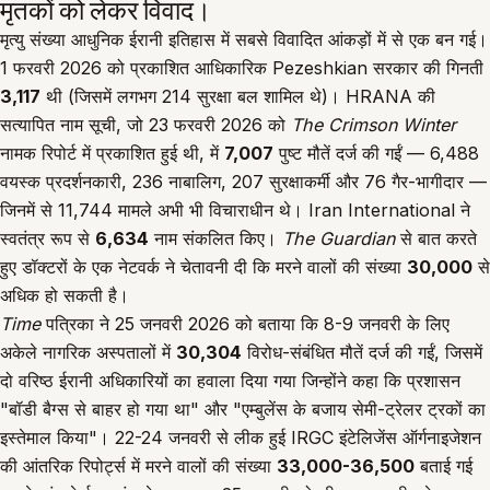
मृतकों को लेकर विवाद।
मृत्यु संख्या आधुनिक ईरानी इतिहास में सबसे विवादित आंकड़ों में से एक बन गई।
1 फरवरी 2026 को प्रकाशित आधिकारिक Pezeshkian सरकार की गिनती
3,117
थी (जिसमें लगभग 214 सुरक्षा बल शामिल थे)। HRANA की
सत्यापित नाम सूची, जो 23 फरवरी 2026 को
The Crimson Winter
नामक रिपोर्ट में प्रकाशित हुई थी, में
7,007
पुष्ट मौतें दर्ज की गईं — 6,488
वयस्क प्रदर्शनकारी, 236 नाबालिग, 207 सुरक्षाकर्मी और 76 गैर-भागीदार —
जिनमें से 11,744 मामले अभी भी विचाराधीन थे। Iran International ने
स्वतंत्र रूप से
6,634
नाम संकलित किए।
The Guardian
से बात करते
हुए डॉक्टरों के एक नेटवर्क ने चेतावनी दी कि मरने वालों की संख्या
30,000
से
अधिक हो सकती है।
Time
पत्रिका ने
25 जनवरी 2026
को बताया कि 8-9 जनवरी के लिए
अकेले नागरिक अस्पतालों में
30,304
विरोध-संबंधित मौतें दर्ज की गईं, जिसमें
दो वरिष्ठ ईरानी अधिकारियों का हवाला दिया गया जिन्होंने कहा कि प्रशासन
"बॉडी बैग्स से बाहर हो गया था" और "एम्बुलेंस के बजाय सेमी-ट्रेलर ट्रकों का
इस्तेमाल किया"। 22-24 जनवरी से लीक हुई IRGC इंटेलिजेंस ऑर्गनाइजेशन
की आंतरिक रिपोर्ट्स में मरने वालों की संख्या
33,000-36,500
बताई गई