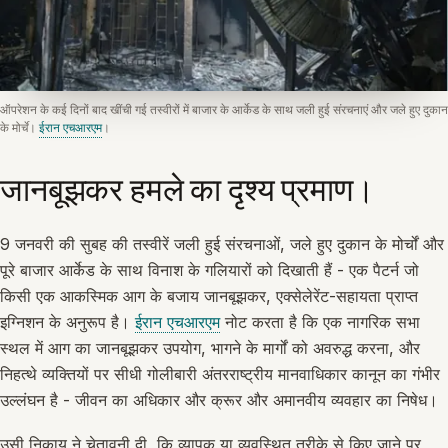
ऑपरेशन के कई दिनों बाद खींची गई तस्वीरों में बाजार के आर्केड के साथ जली हुई संरचनाएं और जले हुए दुकान
के मोर्चे।
ईरान एचआरएम
।
जानबूझकर हमले का दृश्य प्रमाण।
9 जनवरी की सुबह की तस्वीरें जली हुई संरचनाओं, जले हुए दुकान के मोर्चों और
पूरे बाजार आर्केड के साथ विनाश के गलियारों को दिखाती हैं - एक पैटर्न जो
किसी एक आकस्मिक आग के बजाय जानबूझकर, एक्सेलेरेंट-सहायता प्राप्त
इग्निशन के अनुरूप है।
ईरान एचआरएम
नोट करता है कि एक नागरिक सभा
स्थल में आग का जानबूझकर उपयोग, भागने के मार्गों को अवरुद्ध करना, और
निहत्थे व्यक्तियों पर सीधी गोलीबारी अंतरराष्ट्रीय मानवाधिकार कानून का गंभीर
उल्लंघन है - जीवन का अधिकार और क्रूर और अमानवीय व्यवहार का निषेध।
उसी निकाय ने चेतावनी दी, कि व्यापक या व्यवस्थित तरीके से किए जाने पर,