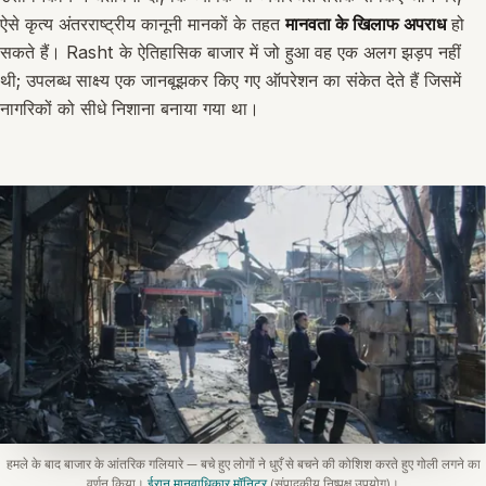
ऐसे कृत्य अंतरराष्ट्रीय कानूनी मानकों के तहत
मानवता के खिलाफ अपराध
हो
सकते हैं। Rasht के ऐतिहासिक बाजार में जो हुआ वह एक अलग झड़प नहीं
थी; उपलब्ध साक्ष्य एक जानबूझकर किए गए ऑपरेशन का संकेत देते हैं जिसमें
नागरिकों को सीधे निशाना बनाया गया था।
हमले के बाद बाजार के आंतरिक गलियारे — बचे हुए लोगों ने धुएँ से बचने की कोशिश करते हुए गोली लगने का
वर्णन किया।
ईरान मानवाधिकार मॉनिटर
(संपादकीय निष्पक्ष उपयोग)।