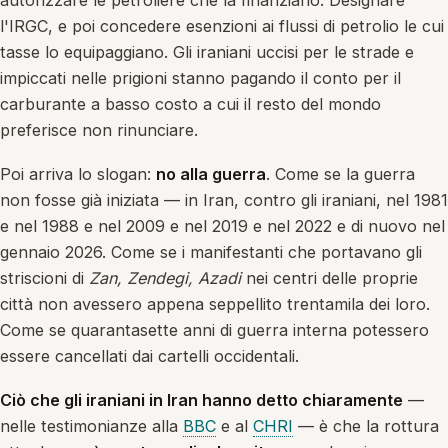
autorizzare le petroliere che la finanziano. Designare
l'IRGC, e poi concedere esenzioni ai flussi di petrolio le cui
tasse lo equipaggiano. Gli iraniani uccisi per le strade e
impiccati nelle prigioni stanno pagando il conto per il
carburante a basso costo a cui il resto del mondo
preferisce non rinunciare.
Poi arriva lo slogan:
no alla guerra
. Come se la guerra
non fosse già iniziata — in Iran, contro gli iraniani, nel 1981
e nel 1988 e nel 2009 e nel 2019 e nel 2022 e di nuovo nel
gennaio 2026. Come se i manifestanti che portavano gli
striscioni di
Zan, Zendegi, Azadi
nei centri delle proprie
città non avessero appena seppellito trentamila dei loro.
Come se quarantasette anni di guerra interna potessero
essere cancellati dai cartelli occidentali.
Ciò che gli iraniani in Iran hanno detto chiaramente
—
nelle testimonianze alla
BBC
e al
CHRI
— è che la rottura