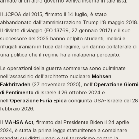
armate di un altro governo veniva inserita in tale lista.
Il JCPOA del 2015, firmato il 14 luglio, è stato
abbandonato dall'amministrazione Trump l'8 maggio 2018.
Il divieto di viaggio (EO 13769, 27 gennaio 2017) e il suo
successore del 2025 hanno colpito studenti, medici e
rifugiati iraniani in fuga dal regime, un danno collaterale di
una politica che il regime ha a malapena percepito.
Le operazioni della guerra sommersa sono culminate
nell'assassinio dell'architetto nucleare
Mohsen
Fakhrizadeh
(27 novembre 2020), nell'
Operazione Giorni
di Pentimento
di Israele il 26 ottobre 2024 e
nell'
Operazione Furia Epica
congiunta USA-Israele del 28
febbraio 2026.
Il
MAHSA Act
, firmato dal Presidente Biden il 24 aprile
2024, è stata la prima legge statunitense a combinare
mandati sui diritti umani e sul terrorismo contro la