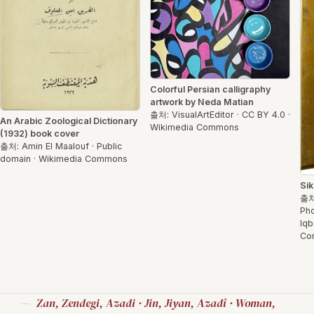
Colorful Persian calligraphy
artwork by Neda Matian
출처: VisualArtEditor · CC BY 4.0 ·
An Arabic Zoological Dictionary
Wikimedia Commons
(1932) book cover
출처: Amin El Maalouf · Public
domain · Wikimedia Commons
Sik
출처
Pho
Iqb
Co
Zan, Zendegi, Azadi · Jin, Jiyan, Azadî · Woman,