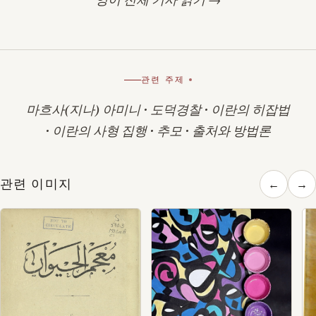
관련 주제
마흐사(지나) 아미니
·
도덕경찰
·
이란의 히잡법
·
이란의 사형 집행
·
추모
·
출처와 방법론
관련 이미지
←
→