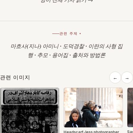
관련 주제
마흐사(지나) 아미니
·
도덕경찰
·
이란의 사형 집
행
·
추모
·
용어집
·
출처와 방법론
관련 이미지
←
→
Sad
Headscarf-less photographer