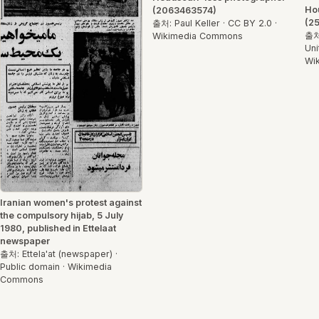
Hou
(2063463574)
(2
출처: Paul Keller · CC BY 2.0 ·
출처:
Wikimedia Commons
Uni
Wi
Iranian women's protest against
the compulsory hijab, 5 July
1980, published in Ettelaat
newspaper
출처: Ettela'at (newspaper) ·
Public domain · Wikimedia
Commons