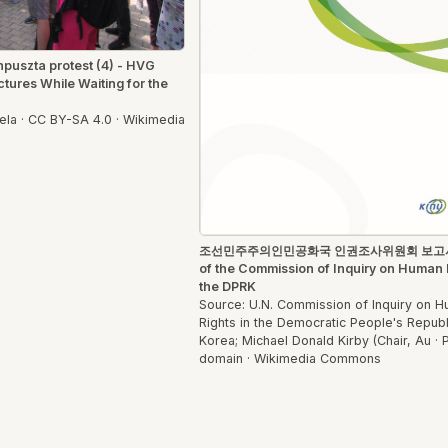
puszta protest (4) - HVG
ctures While Waiting for the
la · CC BY-SA 4.0 · Wikimedia
조선민주주의인민공화국 인권조사위원회 보고서- 
of the Commission of Inquiry on Human R
the DPRK
Source: U.N. Commission of Inquiry on 
Rights in the Democratic People's Republ
Korea; Michael Donald Kirby (Chair, Au · 
domain · Wikimedia Commons