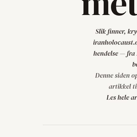
met
Slik finner, k
iranholocaust.o
hendelse — fra 
b
Denne siden o
artikkel t
Les hele a