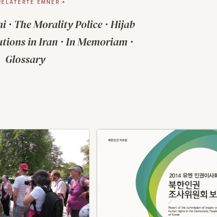
RELATERTE EMNER
ni
·
The Morality Police
·
Hijab
tions in Iran
·
In Memoriam
·
Glossary