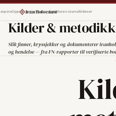
Iran Holocaust
iaspora
Opposisjon
Verden
Handle
Kulturarv
Journal
Videoer
Kilder & metodikk
Slik finner, kryssjekker og dokumenterer iranho
og hendelse — fra FN-rapporter til verifiserte b
Ki