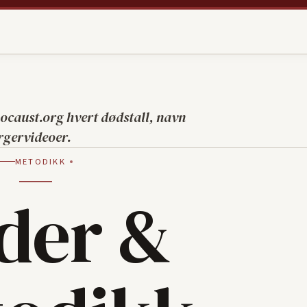
locaust.org hvert dødstall, navn
orgervideoer.
METODIKK
lder &