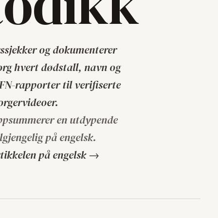
odikk
ryssjekker og dokumenterer
rg hvert dødstall, navn og
FN-rapporter til verifiserte
orgervideoer.
ppsummerer en utdypende
ilgjengelig på engelsk.
rtikkelen på engelsk →