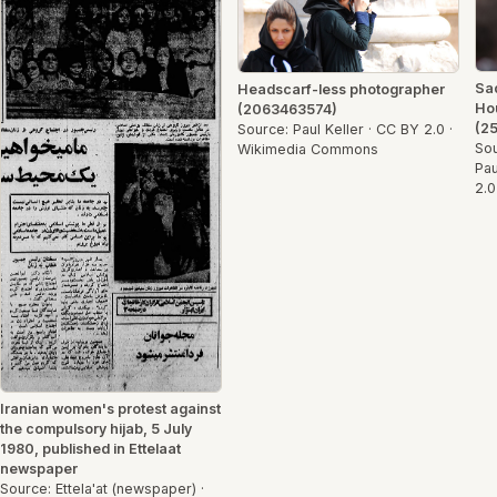
Sad
Headscarf-less photographer
Hou
(2063463574)
(2
Source: Paul Keller · CC BY 2.0 ·
Sou
Wikimedia Commons
Pau
2.
Iranian women's protest against
the compulsory hijab, 5 July
1980, published in Ettelaat
newspaper
Source: Ettela'at (newspaper) ·