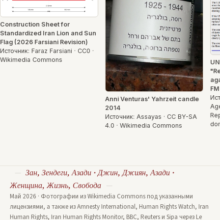
Construction Sheet for
Standardized Iran Lion and Sun
Flag (2026 Farsiani Revision)
Источник: Faraz Farsiani · CC0 ·
Wikimedia Commons
UN
"Re
ag
FM
Ист
Anni Venturas' Yahrzeit candle
Age
2014
Rep
Источник: Assayas · CC BY-SA
do
4.0 · Wikimedia Commons
Зан, Зендеги, Азади · Джин, Джиян, Азади ·
Женщина, Жизнь, Свобода
Май 2026 · Фотографии из Wikimedia Commons под указанными
лицензиями, а также из Amnesty International, Human Rights Watch, Iran
Human Rights, Iran Human Rights Monitor, BBC, Reuters и Sipa через Le