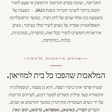
חאג'יפור, שזכה בפרס הגראמי הראשון אי פעם לשיר
הטוב ביותר לשינוי חברתי בשנת 2023 — נשענת על
משמעת בת אלף שנים של לחן ושיר. כאשר הרפובליקה
האסלאמית אסרה על נשים לשיר סולו בציבור, נשים
איראניות המשיכו לשיר בכל זאת, בחצרות, במכוניות,
בגלות, בהתרסה.
שטיחים, מיניאטורות, קליגרפיה
המלאכות שהפכו כל בית למוזיאון.
שטיח פרסי אינו כיסוי רצפה. הוא גן מצמר, קוסמולוגיה
הקשורה בעד מיליון קשרים למטר רבוע, לעיתים קרובות
על ידי נשים העובדות מהזיכרון במשך חודשים או שנים.
הערים
תבריז, כאשאן, אספהאן, כרמאן, קום
ו
נאין