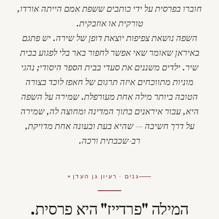
חוברו בפרסית על ידי כותבים ששפת אמם הייתה אורדו,
טורקית או אוזבקית.
השפה נושאת צפיפות יוצאת דופן של שירה. יש פתגם
באיראן שאומר שאי אפשר לחפור באר בלי לפגוע בבית
שיר. ילדים משננים את סעדי בבית הספר היסודי; נהגי
מוניות מתווכחים איזה תרגום של חאפז לוכד בצורה
הטובה ביותר מילה אחת מעורפלת. שמירה על השפה
היא, עבור איראנים בתוך המדינה ומחוצה לה, שמירה
על דרך חשיבה — שהיא בעת ובעונה אחת מדויקת,
רב-שכבתית ורכה.
גנים · רעיון גן העדן
המילה "פרדייז" היא פרסית.