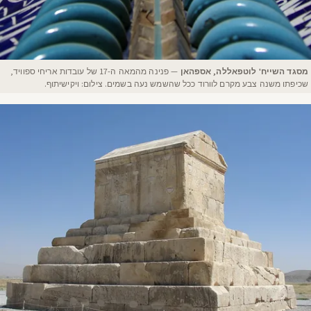
מסגד השייח' לוטפאללה, אספהאן
— פנינה מהמאה ה-17 של עובדות אריחי ספוויד,
שכיפתו משנה צבע מקרם לוורוד ככל שהשמש נעה בשמים. צילום: ויקישיתוף.