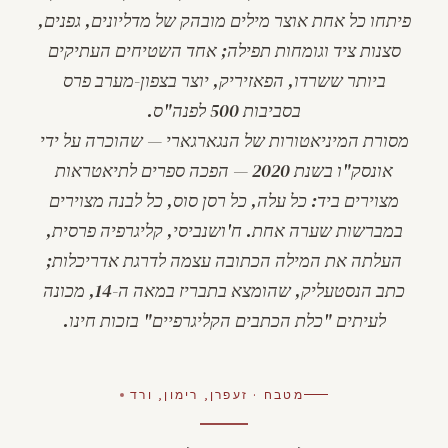
פיתחו כל אחת אוצר מילים מובהק של מדליונים, גפנים,
סצנות ציד וגומחות תפילה; אחד השטיחים העתיקים
ביותר ששרדו, ה
פאזיריק
, יוצר בצפון-מערב פרס
בסביבות 500 לפנה"ס.
מסורת המיניאטורות של ה
נגארגארי
— שהוכרה על ידי
אונסק"ו בשנת 2020 — הפכה ספרים לתיאטראות
מצוירים ביד: כל עלה, כל רסן סוס, כל לבנה מצוירים
במברשות שערה אחת.
ח'ושנביסי
, קליגרפיה פרסית,
העלתה את המילה הכתובה עצמה לדרגת אדריכלות;
כתב הנסטעליק, שהומצא בתבריז במאה ה-14, מכונה
לעיתים "כלת הכתבים הקליגרפיים" בזכות חינו.
מטבח · זעפרן, רימון, ורד