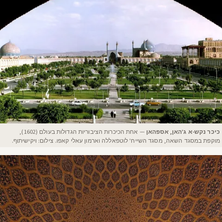
כיכר נקש-א ג'האן, אספהאן
— אחת הכיכרות הציבוריות הגדולות בעולם (1602),
מוקפת במסגד השאה, מסגד השייח' לוטפאללה וארמון עאלי קאפו. צילום: ויקישיתוף.