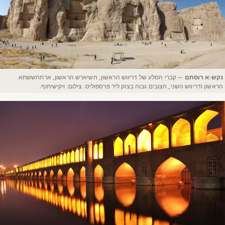
נקש-א רוסתם
— קברי הסלע של דריווש הראשון, חשיארש הראשון, ארתחששתא
הראשון ודריווש השני, חצובים גבוה בצוק ליד פרספוליס. צילום: ויקישיתוף.