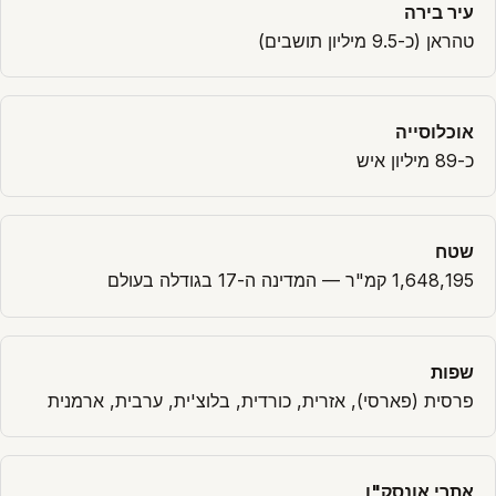
עיר בירה
טהראן (כ-9.5 מיליון תושבים)
אוכלוסייה
כ-89 מיליון איש
שטח
1,648,195 קמ"ר — המדינה ה-17 בגודלה בעולם
שפות
פרסית (פארסי), אזרית, כורדית, בלוצ'ית, ערבית, ארמנית
אתרי אונסק"ו