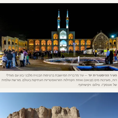
העיר ההיסטורית יזד
— עיר מדברית המיושבת ברציפות הבנויה מלבני בוץ עם מגדלי
רוח, מערכות מים (קנאט) ואחת הקהילות הזורואסטריות העתיקות בעולם. מורשת עולמית
של אונסק"ו. צילום: ויקישיתוף.