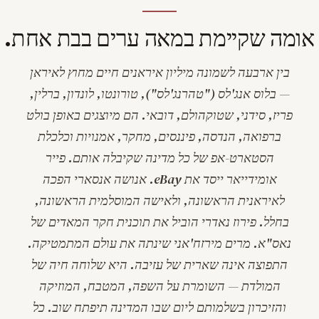
אומה שקיימת במאה ערים בבת אחת.
בין ארבעה לשמונה מיליון איראנים חיים מחוץ לאיראן
— בלוס אנג'לס ("טהרנג'לס"), טורונטו, לונדון, ברלין,
פריז, סידני, שטוקהולם, דובאי. הם מיוצגים באופן בולט
ברפואה, הנדסה, פיננסים, מחקר, אמנויות וכלכלת
הסטארט-אפ של כל מדינה שקיבלה אותם. פייר
אומידייאר ייסד את eBay. אנושה אנסארי הפכה
לאיראנית הראשונה, ולאישה המוסלמית הראשונה,
בחלל. פירוז נאדרי הוביל את תוכנית חקר המאדים של
נאס"א. מרים מירזח'אני שינתה את עולם המתמטיקה.
התפוצה אינה שארית של עזיבה. היא שלוחה חיה של
המולדת — השומרת על השפה, המטבח, המוזיקה
והזיכרון בשלמותם ליום שבו המדינה תיפתח שוב. כל