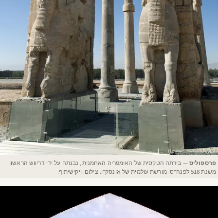
פרספוליס
— בירתה הטקסית של האימפריה האחמנית, נבנתה על ידי דריווש הראשון
משנת 518 לפנה"ס. מורשת עולמית של אונסק"ו. צילום: ויקישיתוף.