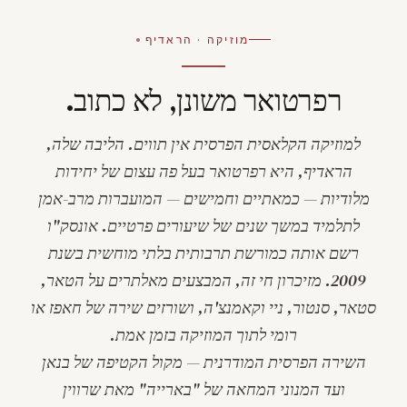
מוזיקה · הראדיף
רפרטואר משונן, לא כתוב.
למוזיקה הקלאסית הפרסית אין תווים. הליבה שלה,
ה
ראדיף
, היא רפרטואר בעל פה עצום של יחידות
מלודיות — כמאתיים וחמישים — המועברות מרב-אמן
לתלמיד במשך שנים של שיעורים פרטיים. אונסק"ו
רשם אותה כמורשת תרבותית בלתי מוחשית בשנת
2009. מזיכרון חי זה, המבצעים מאלתרים על ה
טאר
,
סטאר
,
סנטור
,
ניי
ו
קאמנצ'ה
, ושורזים שירה של חאפז או
רומי לתוך המוזיקה בזמן אמת.
השירה הפרסית המודרנית — מקול הקטיפה של בנאן
ועד המנוני המחאה של "
בארייה
" מאת שרווין