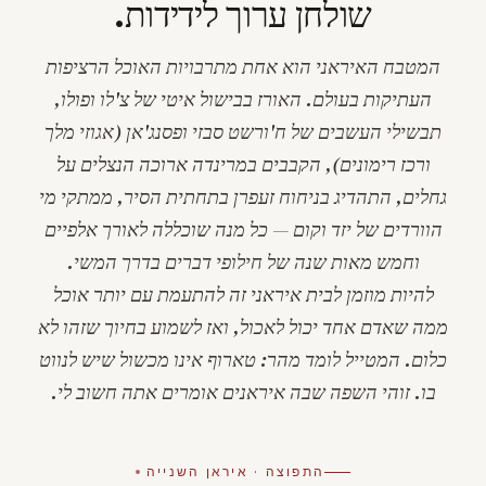
שולחן ערוך לידידות.
המטבח האיראני הוא אחת מתרבויות האוכל הרציפות
העתיקות בעולם. האורז בבישול איטי של
צ'לו
ו
פולו
,
תבשילי העשבים של
ח'ורשט סבזי
ו
פסנג'אן
(אגוזי מלך
ורכז רימונים), ה
קבבים
במרינדה ארוכה הנצלים על
גחלים, ה
תהדיג
בניחוח זעפרן בתחתית הסיר, ממתקי מי
הוורדים של יזד וקום — כל מנה שוכללה לאורך אלפיים
וחמש מאות שנה של חילופי דברים בדרך המשי.
להיות מוזמן לבית איראני זה להתעמת עם יותר אוכל
ממה שאדם אחד יכול לאכול, ואז לשמוע בחיוך שזהו לא
כלום. המטייל לומד מהר:
טארוף
אינו מכשול שיש לנווט
בו. זוהי השפה שבה איראנים אומרים
אתה חשוב לי
.
התפוצה · איראן השנייה