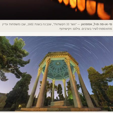
סי-או-סה פול, אספהאן
— "גשר 33 הקשתות", שנבנה בשנת 1602, שבו משפחות עדיין
מתאספות לשיר בערבים. צילום: ויקישיתוף.