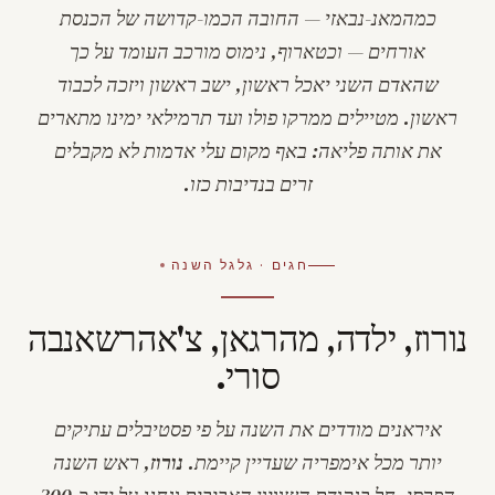
כ
מהמאנ-נבאזי
— החובה הכמו-קדושה של הכנסת
אורחים — וכ
טארוף
, נימוס מורכב העומד על כך
שהאדם השני יאכל ראשון, ישב ראשון ויזכה לכבוד
ראשון. מטיילים ממרקו פולו ועד תרמילאי ימינו מתארים
את אותה פליאה: באף מקום עלי אדמות לא מקבלים
זרים בנדיבות כזו.
חגים · גלגל השנה
נורוז, ילדה, מהרגאן, צ'אהרשאנבה
סורי.
איראנים מודדים את השנה על פי פסטיבלים עתיקים
יותר מכל אימפריה שעדיין קיימת.
נורוז
, ראש השנה