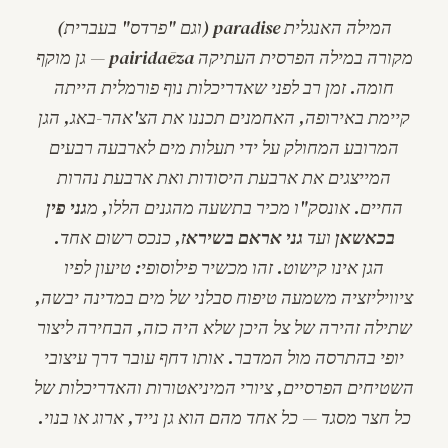
המילה האנגלית
paradise
(וגם "פרדס" בעברית)
מקורה במילה הפרסית העתיקה
pairidaēza
— גן מוקף
חומה. זמן רב לפני שאדריכלות נוף פורמלית הייתה
קיימת באירופה, האחמנים תכננו את ה
צ'אהר-באג
, הגן
המרובע המחולק על ידי תעלות מים לארבעה רבעים
המייצגים את ארבעת היסודות ואת ארבעת נהרות
החיים. אונסק"ו מכיר בתשעה מהגנים הללו, מ
גני פין
בכאשאן
ועד
גני אראם בשיראז
, כנכס רשום אחד.
הגן אינו קישוט. זהו מכשיר פילוסופי: טיעון לפיו
ציוויליזציה משמעה טיפוח סבלני של מים במדינה יבשה,
שתילה זהירה של צל היכן שלא היה כזה, הבחירה ליצור
יופי בהתרסה מול המדבר. אותו דחף עובר דרך עיצובי
השטיחים הפרסיים, ציורי המיניאטורות והאדריכלות של
כל חצר מסגד — כל אחד מהם הוא גן נייד, ארוג או בנוי.