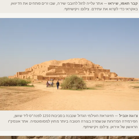
קבר חאפז, שיראז
— אתר עלייה לרגל לחובבי שירה, שבו זרים פותחים את ה
דיוואן
באקראי כדי לקרוא את עתידם. צילום: ויקישיתוף.
צ'וגה זנביל
— הזיגוראת העילמי הגדול שנבנה בסביבות 1250 לפנה"ס ליד שושן,
הפירמידה המדורגת שנשמרה בצורה הטובה ביותר מחוץ למסופוטמיה. אתר אונסק"ו
הראשון של איראן. צילום: ויקישיתוף.