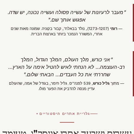
"מעבר לרעיונות של עשייה פסולה ועשייה נכונה, יש שדה.
אפגוש אותך שם."
—
רומי
(1207–1273), נולד בבאלח', קבור בקוניה. שמונה מאות שנים
אחרי, המשורר הנמכר ביותר בארצות הברית.
"אני כורש, מלך העולם, המלך הגדול, המלך
רב-העוצמה... לא הנחתי לאיש להטיל אימה על הארץ...
שחררתי את כל העבדים... הבאתי שלום."
— מתוך
גליל כורש
, 539 לפנה"ס. גליל חימר, בגודל של אמה, שהעולם
עדיין מנסה להדביק את הפער מולו.
גלריית אתרים היסטוריים
עשרים ושבעה אתרי אונסק"ו. טעימה