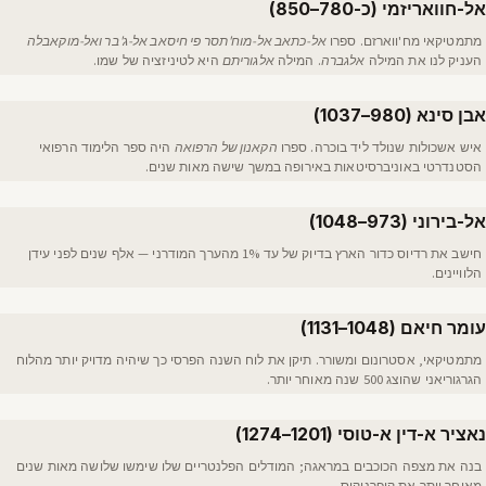
אל-חוואריזמי (כ-780–850)
מתמטיקאי מח'ווארזם. ספרו
אל-כתאב אל-מוח'תסר פי חיסאב אל-ג'בר ואל-מוקאבלה
העניק לנו את המילה
אלגברה
. המילה
אלגוריתם
היא לטיניזציה של שמו.
אבן סינא (980–1037)
איש אשכולות שנולד ליד בוכרה. ספרו
הקאנון של הרפואה
היה ספר הלימוד הרפואי
הסטנדרטי באוניברסיטאות באירופה במשך שישה מאות שנים.
אל-בירוני (973–1048)
חישב את רדיוס כדור הארץ בדיוק של עד 1% מהערך המודרני — אלף שנים לפני עידן
הלוויינים.
עומר חיאם (1048–1131)
מתמטיקאי, אסטרונום ומשורר. תיקן את לוח השנה הפרסי כך שיהיה מדויק יותר מהלוח
הגרגוריאני שהוצג 500 שנה מאוחר יותר.
נאציר א-דין א-טוסי (1201–1274)
בנה את מצפה הכוכבים במראגה; המודלים הפלנטריים שלו שימשו שלושה מאות שנים
מאוחר יותר את קופרניקוס.