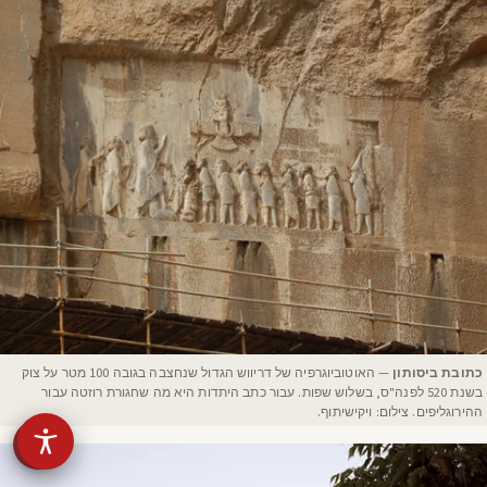
כתובת ביסותון
— האוטוביוגרפיה של דריווש הגדול שנחצבה בגובה 100 מטר על צוק
בשנת 520 לפנה"ס, בשלוש שפות. עבור כתב היתדות היא מה שחגורת רוזטה עבור
ההירוגליפים. צילום: ויקישיתוף.