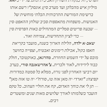
הפרסי, חל בנקודת השוויון האביבית ונחגג על ידי כ-300
מיליון איש מהבלקן ועד מערב סין; אונסק"ו רשם אותו
ברשימת המורשת התרבותית הבלתי מוחשית של
האנושות. משפחות מתאספות סביב שולחן ה
האפט-סין
— שבעה פריטים סמליים המתחילים באות הפרסית
סין
— כדי לציון התחדשות, צמיחה ואור.
שאב-א ילדה
, הלילה הארוך בשנה, מועבר בקריאת
חאפז בקול, אכילת רימונים ואבטיח, וצפייה בחושך
מובס על ידי השמש החוזרת.
מהרגאן
, באוקטובר, חולק
כבוד לידידות, לאור ולברית.
צ'אהרשאנבה סורי
, בערב
יום רביעי האחרון לפני נורוז, ממלא כל סמטה במדורות
קפיצה: "
זארדי-יה מאן אזה טו, סורח'י-יה טו אזה מאן
"
— תן לי את כוחך האדום, קח את חוליי הצהוב. כל טקס
הועבר בשלמותו לאורך שלושים מאות שנים ומשטרים
רבים.