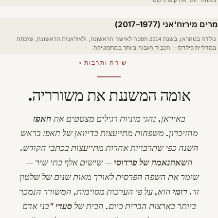
מרים מירזח'אני (1977–2017)
נולדה בטהראן. בשנת 2014 הפכה לאישה הראשונה, ולאיראנית הראשונה, שזכתה
במדליית פילדס — הכבוד הגבוה ביותר במתמטיקה.
שירה ותרבות
אומה המשננת את משורריה.
באיראן, נהגי מוניות רגילים מצטטים את
חאפז
מהזיכרון. משפחות מתייעצות ב
דיוואן
של חאפז בראש
השנה כפי שתרבויות אחרות מתייעצות בכתבי הקודש.
ה
שאהנאמה של פרדוסי
— שישים אלף בתי שיר —
שימר את השפה הפרסית לאורך מאות שנים של שלטון
זר.
רומי
הוא, על פי הערכות מסוימות, המשורר הנמכר
ביותר בארצות הברית כיום. הבית של
סעדי
"
בני אדם