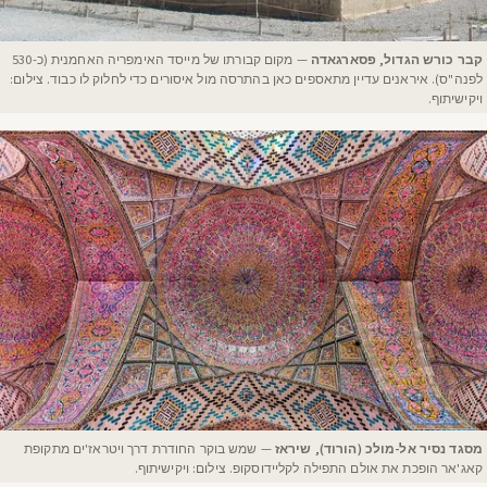
קבר כורש הגדול, פסארגאדה
— מקום קבורתו של מייסד האימפריה האחמנית (כ-530
לפנה"ס). איראנים עדיין מתאספים כאן בהתרסה מול איסורים כדי לחלוק לו כבוד. צילום:
ויקישיתוף.
מסגד נסיר אל-מולכ (הורוד), שיראז
— שמש בוקר החודרת דרך ויטראז'ים מתקופת
קאג'אר הופכת את אולם התפילה לקליידוסקופ. צילום: ויקישיתוף.