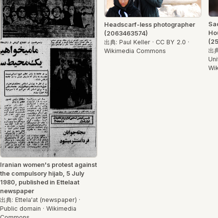
Sad
Headscarf-less photographer
Hou
(2063463574)
(2
出典: Paul Keller · CC BY 2.0 ·
出典:
Wikimedia Commons
Uni
Wi
Iranian women's protest against
the compulsory hijab, 5 July
1980, published in Ettelaat
newspaper
出典: Ettela'at (newspaper) ·
Public domain · Wikimedia
Commons