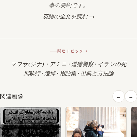
事の要約です。
英語の全文を読む →
関連トピック
マフサ(ジナ)・アミニ
·
道徳警察
·
イランの死
刑執行
·
追悼
·
用語集
·
出典と方法論
関連画像
←
→