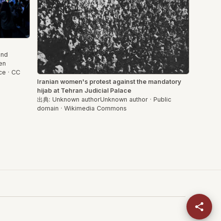
and
en
ce · CC
Iranian women's protest against the mandatory
hijab at Tehran Judicial Palace
出典: Unknown authorUnknown author · Public
domain · Wikimedia Commons