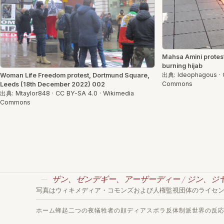
Mahsa Amini protest
burning hijab
出典: Ideophagous · 
Woman Life Freedom protest, Dortmund Square,
Commons
Leeds (18th December 2022) 002
出典: Mtaylor848 · CC BY-SA 4.0 · Wikimedia
Commons
ザン、ゼンデギー、アーザーディー / ジン、ジ
写真はウィキメディア・コモンズおよび人権監視団体のライセ
ホーム
蜂起
二つの夜
犠牲者の顔
ディアスポラ
反体制派
世界の反