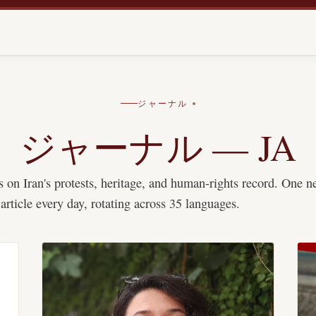
ジャーナル
ジャーナル — JA
 on Iran's protests, heritage, and human-rights record. One 
article every day, rotating across 35 languages.