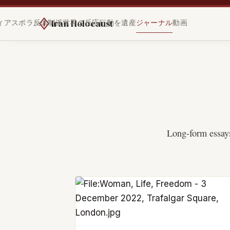
Iran Holocaust
ィアスポラ
反体制派
世界の反応
行動を
遺産
ジャーナル
動画
Long-form essays