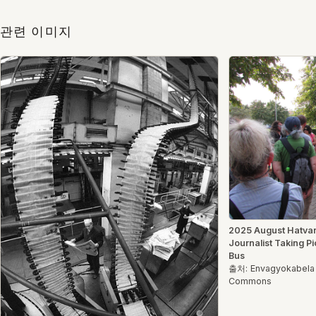
관련 이미지
2025 August Hatvan
Journalist Taking Pi
Bus
출처: Envagyokabela 
Commons