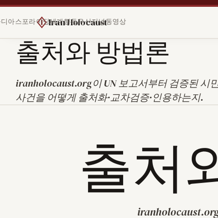
Iran Holocaust
들
디아스포라
야당
세계
행동
유산
저널
동영상
출처와 방법론
iranholocaust.org이 UN 보고서부터 검증된
사건을 어떻게 출처화·교차검증·인용하는지.
출처
iranholocaus