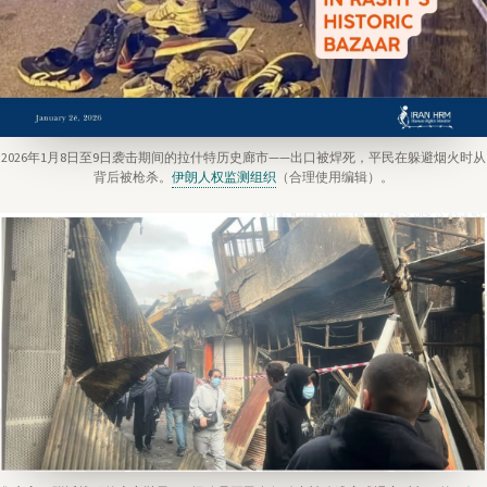
2026年1月8日至9日袭击期间的拉什特历史廊市——出口被焊死，平民在躲避烟火时从
背后被枪杀。
伊朗人权监测组织
（合理使用编辑）。