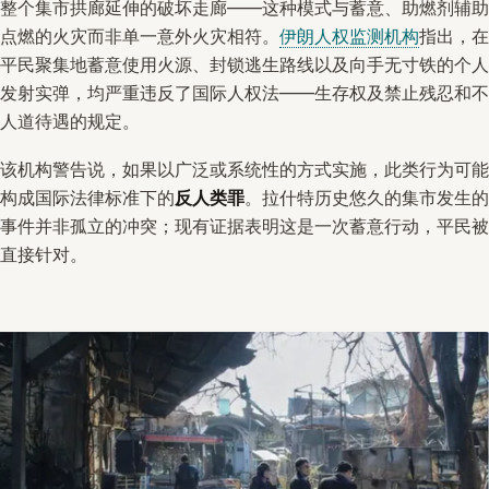
整个集市拱廊延伸的破坏走廊——这种模式与蓄意、助燃剂辅助
点燃的火灾而非单一意外火灾相符。
伊朗人权监测机构
指出，在
平民聚集地蓄意使用火源、封锁逃生路线以及向手无寸铁的个人
发射实弹，均严重违反了国际人权法——生存权及禁止残忍和不
人道待遇的规定。
该机构警告说，如果以广泛或系统性的方式实施，此类行为可能
构成国际法律标准下的
反人类罪
。拉什特历史悠久的集市发生的
事件并非孤立的冲突；现有证据表明这是一次蓄意行动，平民被
直接针对。