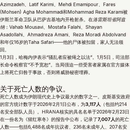
Azimzadeh、Latif Karimi、Mehdi Emamipour、Fares
(Mohsen) Agha Mohammadi和Mohammad Reza Karami被
伊斯兰革命卫队从巴萨吉基地内开枪射杀。在
洛雷斯坦省阿兹
纳
：Vahab Mousavi、Mostafa Falahi、Shayan
Asadollahi、Ahmadreza Amani、Reza Moradi Abdolvand
和年仅16岁的Taha Safari——他的尸体被扣留，家人无法领
回。
1月3日，哈梅内伊表示“骚乱者应被绳之以法”。1月5日，司法部
长命令检察官“不予宽恕”。当局强迫一些受害者家属在官方媒体
上将死亡归咎于事故，否则将威胁秘密埋葬。
关于死亡人数的争议。
死亡人数成为伊朗现代史上争议最大的数字之一。皮斯基安政府
的官方统计数字于2026年2月1日公布，为
3,117人
（包括约214
名安全部队人员）。HRANA核实的具名名单于2026年2月23日
在一份名为《猩红寒冬》的报告中公布，记录了
7,007人
的死亡
人数——包括6,488名成年抗议者、236名未成年人、207名安