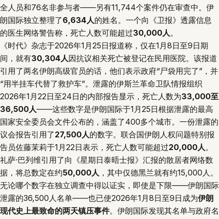
全人员和76名非参与者——另有11,744个案件仍在审查中。伊
朗国际独立整理了
6,634人
的姓名。一个向《卫报》透露信息
的医生网络警告称，死亡人数可能超过
30,000人
。
《时代》杂志于
2026年1月25日
报道称，仅在1月8日至9日期
间，就有
30,304人
因抗议相关死亡被登记在民用医院。该报道
引用了两名伊朗高级官员的话，他们表示政府“尸袋用完了”，并
“用半挂车代替了救护车”。泄露的伊斯兰革命卫队情报组织
2026年1月22日至24日的内部报告显示，死亡人数为
33,000至
36,500人
——这些数字是伊朗国际于1月25日根据泄露的最高
国家安全委员会文件公布的，涵盖了400多个城市。一份泄露的
议会报告引用了
27,500人
的数字。联合国伊朗人权问题特别报
告员佐藤茉莉于1月22日表示，死亡人数可能超过
20,000人
。
礼萨·巴列维引用了向《星期日泰晤士报》汇报的散居者网络数
据，将总数定在约
50,000人
，其中仅德黑兰就有约15,000人。
无论哪个数字在独立调查中得以证实，即使是下限——伊朗国际
泄露的36,500人名单——也已使2026年1月8日至9日成为
伊朗
现代史上最致命的两天镇压事件
。伊朗国际发现其名单与政府名