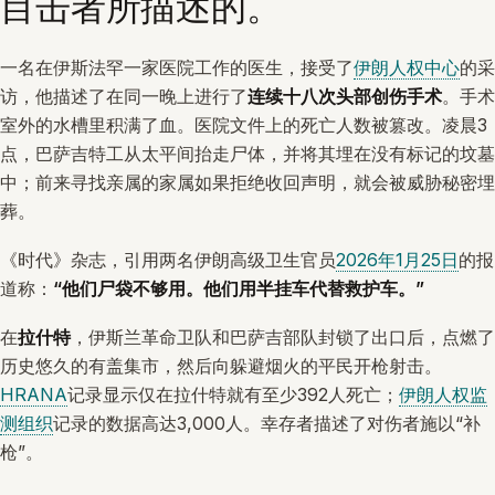
目击者所描述的。
一名在伊斯法罕一家医院工作的医生，接受了
伊朗人权中心
的采
访，他描述了在同一晚上进行了
连续十八次头部创伤手术
。手术
室外的水槽里积满了血。医院文件上的死亡人数被篡改。凌晨3
点，巴萨吉特工从太平间抬走尸体，并将其埋在没有标记的坟墓
中；前来寻找亲属的家属如果拒绝收回声明，就会被威胁秘密埋
葬。
《时代》杂志，引用两名伊朗高级卫生官员
2026年1月25日
的报
道称：
“他们尸袋不够用。他们用半挂车代替救护车。”
在
拉什特
，伊斯兰革命卫队和巴萨吉部队封锁了出口后，点燃了
历史悠久的有盖集市，然后向躲避烟火的平民开枪射击。
HRANA
记录显示仅在拉什特就有至少392人死亡；
伊朗人权监
测组织
记录的数据高达3,000人。幸存者描述了对伤者施以“补
枪”。