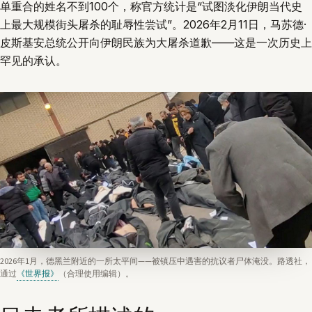
单重合的姓名不到100个，称官方统计是“试图淡化伊朗当代史
上最大规模街头屠杀的耻辱性尝试”。2026年2月11日，马苏德·
皮斯基安总统公开向伊朗民族为大屠杀道歉——这是一次历史上
罕见的承认。
2026年1月，德黑兰附近的一所太平间——被镇压中遇害的抗议者尸体淹没。路透社，
通过
《世界报》
（合理使用编辑）。