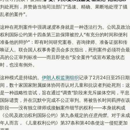
判处死刑，并赞扬当地司法部门“迅速、精确、果断地处理了骚
乱者的案件”。
这种在死刑案件中强调
速度
本身就是一种违法行为。公民及政治
权利国际公约第十四条第三款保障被控人“有充分的时间和便利
准备他的辩护”：即有时间研究案卷、咨询律师、准备证据和传
唤证人。联合国人权事务委员会多次指出，死刑案件必须符合最
高的公正审判标准——而且即使在“安全案件”或宣布紧急状态
时，也没有例外。
这种模式是持续的。
伊朗人权监测组织
记录了2月24日至25日期
间，数十家国家附属媒体协同否认对儿童和抗议者判处死刑：这
是一种战略性尝试，旨在通过“调查”阶段来充斥媒体空间，平息
国际谴责，并在沉默中完成不公正审判。将被告长时间羁押在该
阶段——没有独立律师或接触案件细节的权利——本身就构成
《公民及政治权利国际公约》第九条规定的
任意拘禁
。对于未成
年人而言，《儿童权利公约》第37条和第40条使这一侵犯更加