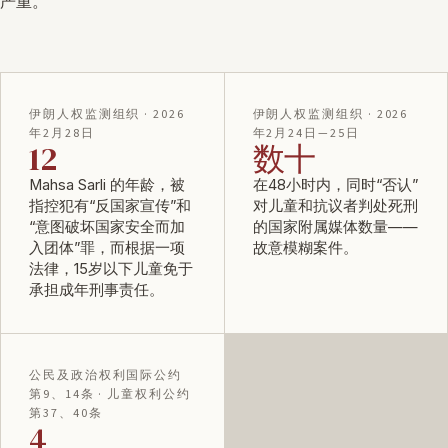
严重。
伊朗人权监测组织 · 2026
伊朗人权监测组织 · 2026
年2月28日
年2月24日—25日
12
数十
Mahsa Sarli 的年龄，被
在48小时内，同时“否认”
指控犯有“反国家宣传”和
对儿童和抗议者判处死刑
“意图破坏国家安全而加
的国家附属媒体数量——
入团体”罪，而根据一项
故意模糊案件。
法律，15岁以下儿童免于
承担成年刑事责任。
公民及政治权利国际公约
第9、14条 · 儿童权利公约
第37、40条
4