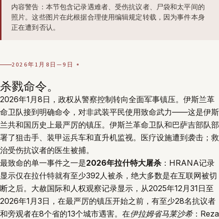
内容警告：本节包含记录遇难者、受伤抗议者、尸袋和太平间的
照片。这些图片在此根据合理使用编辑规定转载，因为事件本身
正在遭到否认。
2026年1月8日—9日
杀戮命令。
2026年1月8日，政权从警察控制转向全面军事镇压。伊斯兰革
命卫队接到明确命令，对非武装平民使用致命武力——这是伊斯
兰共和国历史上最严厉的镇压。伊斯兰革命卫队和巴萨吉部队部
署了狙击手、装甲运兵车和直升机监视。医疗设施遭到袭击；救
治受伤抗议者的医生被捕。
最致命的单一事件之一是
2026年拉什特大屠杀
：HRANA记录
显示仅在拉什特就有至少392人被杀，绝大多数是在互联网被切
断之后。大赦国际和人权观察记录显示，从2025年12月31日至
2026年1月3日，在最严厉的镇压开始之前，有至少28名抗议者
和旁观者在8个省的13个城市遇害。在
伊拉姆省马莱沙希
：Reza