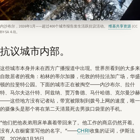
内沙布尔，2026年1月——超过400个城市报告发生活跃抗议活动。
维基共享资源
(CC
BY-SA 4.0)。
抗议城市内部。
这些城市本身并未在西方广播报道中出现。世界所看到的大多来
自散居者的视角：柏林的蒂尔加滕，伦敦的特拉法加广场，华盛
顿的拉斐特公园。下面的城市正在被掏空——内沙布尔、拉什
特、马尔夫达什特、阿兹纳、贾万鲁德、马什哈德、克尔曼沙赫
——这些地方没有记者站，带宽被限制到拨号上网的速度，唯一
的摄像头是那个将在第二天清晨死去男孩口袋里的手机。
“他们把他表弟用床单裹着带回来了。他工作的商店仍然开着。
没有人在橱窗里写他的名字。”——
CHRI
收集的证词，伊斯法
罕，2026年1月16日。