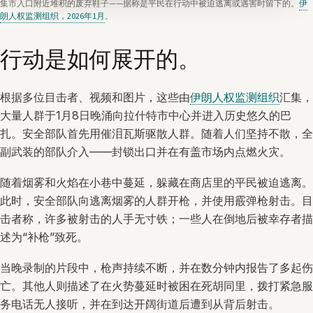
集市入口附近堆积的废弃鞋子——据称是平民在行动中被迫逃离或遇害时留下的。
伊
朗人权监测组织，2026年1月
。
行动是如何展开的。
根据多位目击者、视频和图片，这些由
伊朗人权监测组织
汇集，
大量人群于1月8日晚涌向拉什特市中心并进入历史悠久的巴
扎。安全部队首先用催泪瓦斯驱散人群。随着人们坚持不散，全
副武装的部队介入——封锁出口并在有盖市场内点燃火灾。
随着烟雾和火焰在小巷中蔓延，躲藏在商店里的平民被迫逃离。
此时，安全部队向逃离烟雾的人群开枪，并使用霰弹枪射击。目
击者称，许多被射击的人手无寸铁；一些人在倒地后被幸存者描
述为“补枪”致死。
当晚录制的片段中，枪声持续不断，并在数分钟内报告了多起伤
亡。其他人则描述了在火势蔓延时被困在死胡同里，拨打紧急服
务电话无人接听，并在到达开阔街道后遭到从背后射击。