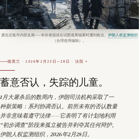
袭击后集市内部走廊——幸存者描述在试图逃离烟雾时遭到枪击。
伊朗人权监测组织
（合理使用编辑）。
德黑兰 · 2026年2月23日—28日 · 法院
蓄意否认，失踪的儿童。
1月大屠杀后的数周内，伊朗司法机构采取了一
种新策略：
系列协调否认
。前所未有的否认数量
并非意味着遵守法律——它表明了有计划地利用
“初步调查”阶段来孤立被告并剥夺其任何辩护。
伊朗人权监测组织，2026年2月28日
。