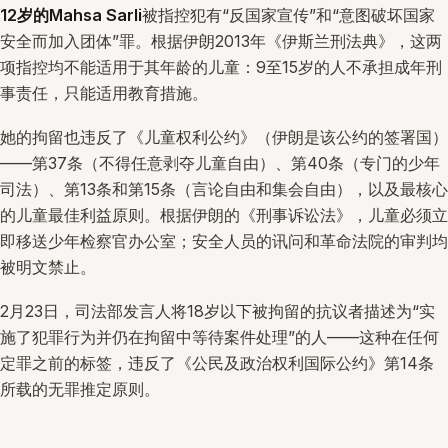
12岁的Mahsa Sarli
被指控犯有“反国家宣传”和“意图破坏国家
安全而加入团体”罪。根据伊朗2013年《伊斯兰刑法典》，这两
项指控均不能适用于其年龄的儿童：9至15岁的人不承担成年刑
事责任，只能适用教育措施。
她的拘留也违反了《儿童权利公约》（伊朗是该公约的签署国）
——第37条（不得任意剥夺儿童自由）、第40条（专门的少年
司法）、第13条和第15条（言论自由和集会自由），以及最核心
的儿童最佳利益原则。根据伊朗的《刑事诉讼法》，儿童必须立
即移送少年检察官办公室；安全人员的讯问和革命法院的审判均
被明文禁止。
2月23日，司法部发言人将18岁以下被拘留的抗议者描述为“实
施了犯罪行为并仍在拘留中等待案件处理”的人——这种在任何
定罪之前的标签，违反了《公民及政治权利国际公约》第14条
所载的无罪推定原则。