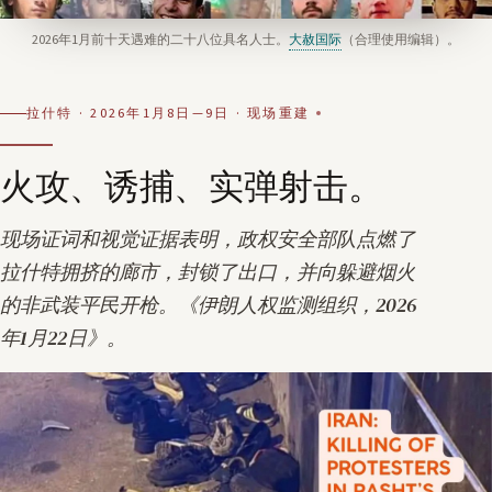
2026年1月前十天遇难的二十八位具名人士。
大赦国际
（合理使用编辑）。
拉什特 · 2026年1月8日—9日 · 现场重建
火攻、诱捕、实弹射击。
现场证词和视觉证据表明，政权安全部队点燃了
拉什特拥挤的廊市，封锁了出口，并向躲避烟火
的非武装平民开枪。《
伊朗人权监测组织，2026
年1月22日
》。