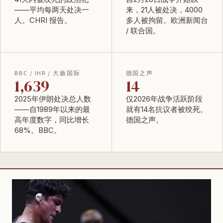
——平均每两天处决一
来，21人被处决，4000
人。
CHRI 报告
。
多人被拘留。
欧洲新闻台
/ 联合国
。
BBC / IHR / 大赦国际
德国之声
1,639
14
2025年伊朗处决总人数
仅2026年战争活跃阶段
——自1989年以来的最
就有14名抗议者被绞死。
高年度数字，同比增长
德国之声
。
68%。
BBC
。