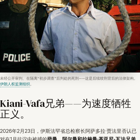
未经公开审判、在隔离“初步调查”后判处的死刑——这是后续绞刑背后的法律架构。
伊朗人权监测组织
。
Kiani-Vafa兄弟——为速度牺牲
正义。
2026年2月23日，伊斯法罕省总检察长阿萨多拉·贾法里否认已
对在1月抗议中被捕的
萨曼、阿尔曼和拉赫曼·基亚尼-瓦法兄弟