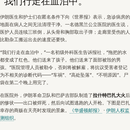
“我们行走在血泊中。”
伊朗医生和护士们在匿名条件下向《世界报》表示，急诊病房的
地面在病人之间无法清理干净。一名德黑兰公立医院的医生说，
医护人员连续三班倒，从头骨和胸部取出子弹；走廊里受伤的人
比勤杂工搬运出去的速度还要快。
“我们行走在血泊中，”一名初级外科医生告诉报社，“拖把的水
都变成了红色。他们送来了孩子。他们送来了面部被毁的男
孩。”医院管理人员被勒令，否则将被解雇，将抗议受害者登记
为不相关的诊断代码——“车祸”、“高处坠落”、“不明原因”。尸
袋在第二个晚上用完了。
在医院外，伊朗革命卫队和巴萨吉部队制造了
拉什特巴扎大火
后
的惨状——出口被焊死，然后向试图逃跑的人开枪。下图是巴扎
幸存的商贩在天亮时发现的景象。
《华盛顿邮报》
·
伊朗人权监
测组织
。