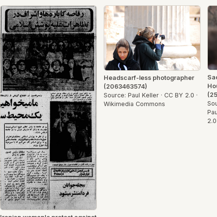
Sad
Headscarf-less photographer
Hou
(2063463574)
(2
Source: Paul Keller · CC BY 2.0 ·
Sou
Wikimedia Commons
Pau
2.