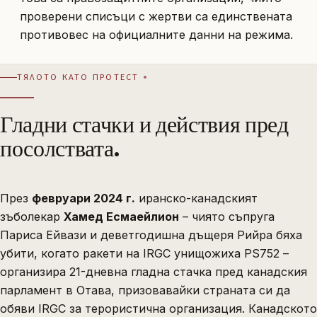
проверени списъци с жертви са единствената
противовес на официалните данни на режима.
ТЯЛОТО КАТО ПРОТЕСТ
Гладни стачки и действия пред
посолствата.
През
февруари 2024 г.
иранско-канадският
зъболекар
Хамед Есмаейлион
– чиято съпруга
Париса Ейвази и деветгодишна дъщеря Рийра бяха
убити, когато ракети на IRGC унищожиха PS752 –
организира 21-дневна гладна стачка пред канадския
парламент в Отава, призовавайки страната си да
обяви IRGC за терористична организация. Канадското