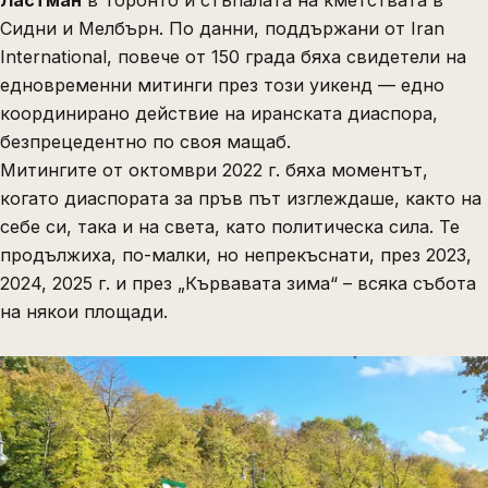
Ластман
в Торонто и стъпалата на кметствата в
Сидни и Мелбърн. По данни, поддържани от Iran
International, повече от 150 града бяха свидетели на
едновременни митинги през този уикенд — едно
координирано действие на иранската диаспора,
безпрецедентно по своя мащаб.
Митингите от октомври 2022 г. бяха моментът,
когато диаспората за пръв път изглеждаше, както на
себе си, така и на света, като политическа сила. Те
продължиха, по-малки, но непрекъснати, през 2023,
2024, 2025 г. и през „Кървавата зима“ – всяка събота
на някои площади.