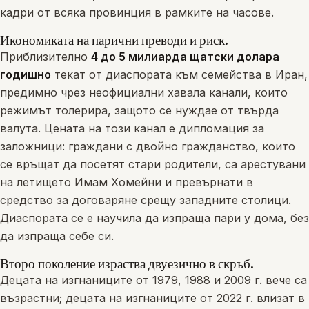
кадри от всяка провинция в рамките на часове.
Икономиката на парични преводи и риск.
Приблизително
4 до 5 милиарда щатски долара
годишно
текат от диаспората към семейства в Иран,
предимно чрез неофициални хавала канали, които
режимът толерира, защото се нуждае от твърда
валута. Цената на този канал е дипломация за
заложници: граждани с двойно гражданство, които
се връщат да посетят стари родители, са арестувани
на летището Имам Хомейни и превърнати в
средство за договаряне срещу западните столици.
Диаспората се е научила да изпраща пари у дома, без
да изпраща себе си.
Второ поколение израства двуезично в скръб.
Децата на изгнаниците от 1979, 1988 и 2009 г. вече са
възрастни; децата на изгнаниците от 2022 г. влизат в