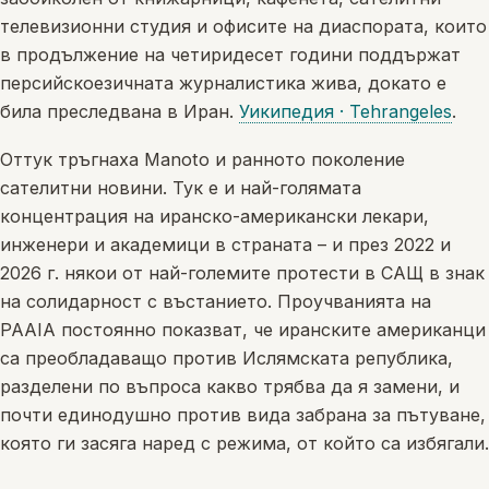
телевизионни студия и офисите на диаспората, които
в продължение на четиридесет години поддържат
персийскоезичната журналистика жива, докато е
била преследвана в Иран.
Уикипедия · Tehrangeles
.
Оттук тръгнаха Manoto и ранното поколение
сателитни новини. Тук е и най-голямата
концентрация на иранско-американски лекари,
инженери и академици в страната – и през 2022 и
2026 г. някои от най-големите протести в САЩ в знак
на солидарност с въстанието. Проучванията на
PAAIA постоянно показват, че иранските американци
са преобладаващо против Ислямската република,
разделени по въпроса какво трябва да я замени, и
почти единодушно против вида забрана за пътуване,
която ги засяга наред с режима, от който са избягали.