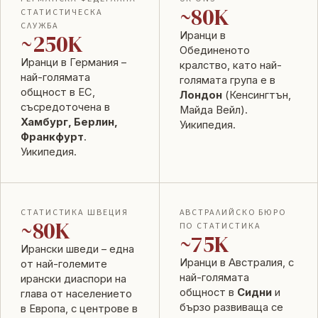
~80K
СТАТИСТИЧЕСКА
СЛУЖБА
~250K
Иранци в
Обединеното
Иранци в Германия –
кралство, като най-
най-голямата
голямата група е в
общност в ЕС,
Лондон
(Кенсингтън,
съсредоточена в
Майда Вейл).
Хамбург, Берлин,
Уикипедия
.
Франкфурт
.
Уикипедия
.
СТАТИСТИКА ШВЕЦИЯ
АВСТРАЛИЙСКО БЮРО
~80K
ПО СТАТИСТИКА
~75K
Ирански шведи – една
Иранци в Австралия, с
от най-големите
най-голямата
ирански диаспори на
общност в
Сидни
и
глава от населението
бързо развиваща се
в Европа, с центрове в