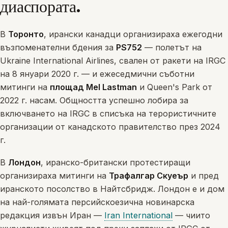
диаспората.
В
Торонто
, ирански канадци организираха ежегодни
възпоменателни бдения за
PS752
— полетът на
Ukraine International Airlines, свален от ракети на IRGC
на 8 януари 2020 г. — и ежеседмични съботни
митинги на
площад Mel Lastman
и Queen's Park от
2022 г. насам. Общността успешно лобира за
включването на IRGC в списъка на терористичните
организации от канадското правителство през 2024
г.
В
Лондон
, иранско-британски протестиращи
организираха митинги на
Трафалгар Скуеър
и пред
иранското посолство в Найтсбридж. Лондон е и дом
на най-голямата персийскоезична новинарска
редакция извън Иран —
Iran International
— чиито