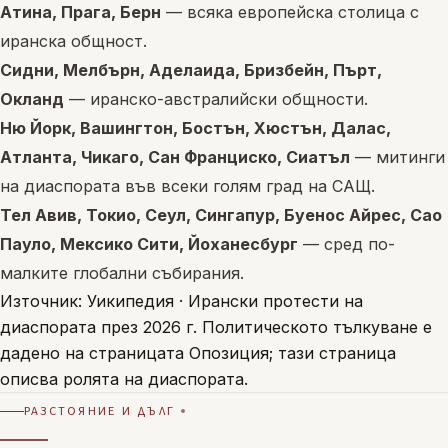
Атина, Прага, Берн
— всяка европейска столица с
иранска общност.
Сидни, Мелбърн, Аделаида, Бризбейн, Пърт,
Окланд
— иранско-австралийски общности.
Ню Йорк, Вашингтон, Бостън, Хюстън, Далас,
Атланта, Чикаго, Сан Франциско, Сиатъл
— митинги
на диаспората във всеки голям град на САЩ.
Тел Авив, Токио, Сеул, Сингапур, Буенос Айрес, Сао
Пауло, Мексико Сити, Йоханесбург
— сред по-
малките глобални събирания.
Източник:
Уикипедия · Ирански протести на
диаспората през 2026 г.
Политическото тълкуване е
дадено на страницата
Опозиция
; тази страница
описва ролята на диаспората.
РАЗСТОЯНИЕ И ДЪЛГ