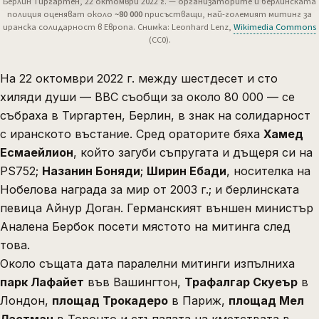
Берлин Тиргартен, 22 октомври 2022 г. — организаторите и берлинската
полиция оценяват около
~80 000
присъстващи, най-големият митинг за
иранска солидарност в Европа. Снимка: Leonhard Lenz,
Wikimedia Commons
(CC0).
На 22 октомври 2022 г. между шестдесет и сто
хиляди души —
BBC
съобщи за около 80 000 — се
събраха в Тиргартен, Берлин, в знак на солидарност
с иранското въстание. Сред ораторите бяха
Хамед
Есмаейлион
, който загуби съпругата и дъщеря си на
PS752;
Назанин Боняди
;
Ширин Ебади
, носителка на
Нобелова награда за мир от 2003 г.; и берлинската
певица Айнур Доган. Германският външен министър
Аналена Бербок посети мястото на митинга след
това.
Около същата дата паралелни митинги изпълниха
парк Лафайет
във Вашингтон,
Трафалгар Скуеър
в
Лондон,
площад Трокадеро
в Париж,
площад Мел