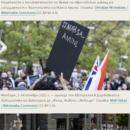
Hauptwache и Konstablerwache по време на европейския уикенд на
солидарност с въстанието на Махса Амини. Снимка:
Christian Michelides /
Wikimedia Commons
(CC BY-SA 4.0).
Мелбърн, 1 октомври 2022 г. — иранци от Австралия в Държавната
библиотека на Виктория за „Жена, живот, свобода“. Снимка:
Matt Hrkac
/ Wikimedia Commons
(CC BY 2.0).