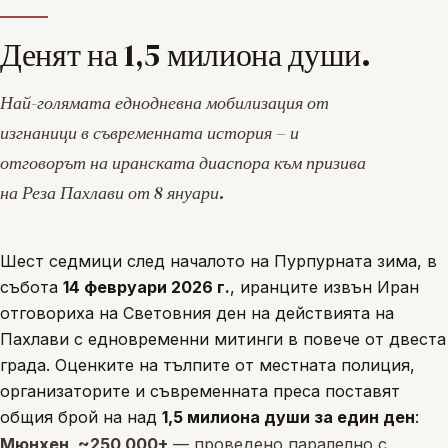
Денят на 1,5 милиона души.
Най-голямата еднодневна мобилизация от
изгнаници в съвременната история – и
отговорът на иранската диаспора към призива
на Реза Пахлави от 8 януари.
Шест седмици след началото на Пурпурната зима, в
събота
14 февруари 2026 г.
, иранците извън Иран
отговориха на
Световния ден на действията
на
Пахлави с едновременни митинги в повече от двеста
града. Оценките на тълпите от местната полиция,
организаторите и съвременната преса поставят
общия брой на над
1,5 милиона души за един ден
:
Мюнхен, ~250 000+
— проведено паралелно с