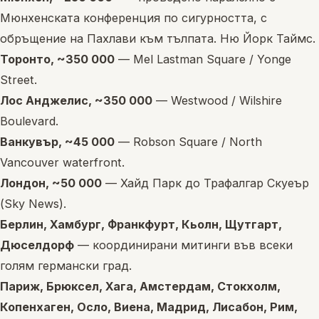
Мюнхенската конференция по сигурността, с
обръщение на Пахлави към тълпата.
Ню Йорк Таймс
.
Торонто, ~350 000
— Mel Lastman Square / Yonge
Street.
Лос Анджелис, ~350 000
— Westwood / Wilshire
Boulevard.
Ванкувър, ~45 000
— Robson Square / North
Vancouver waterfront.
Лондон, ~50 000
— Хайд Парк до Трафалгар Скуеър
(
Sky News
).
Берлин, Хамбург, Франкфурт, Кьолн, Щутгарт,
Дюселдорф
— координирани митинги във всеки
голям германски град.
Париж, Брюксел, Хага, Амстердам, Стокхолм,
Копенхаген, Осло, Виена, Мадрид, Лисабон, Рим,