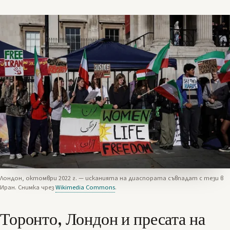
Лондон, октомври 2022 г. — исканията на диаспората съвпадат с тези в
Иран. Снимка чрез
Wikimedia Commons
.
Торонто, Лондон и пресата на