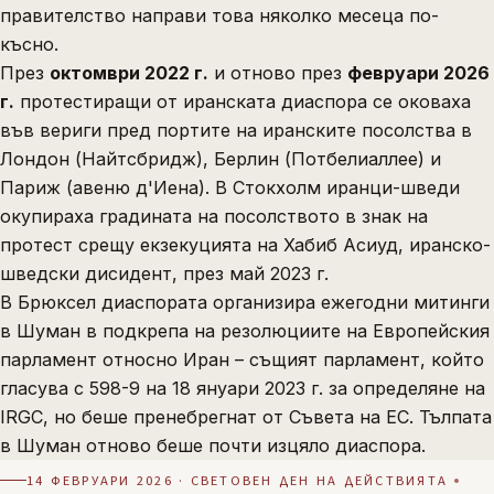
правителство направи това няколко месеца по-
късно.
През
октомври 2022 г.
и отново през
февруари 2026
г.
протестиращи от иранската диаспора се оковаха
във вериги пред портите на иранските посолства в
Лондон (Найтсбридж), Берлин (Потбелиаллее) и
Париж (авеню д'Иена). В Стокхолм иранци-шведи
окупираха градината на посолството в знак на
протест срещу екзекуцията на Хабиб Асиуд, иранско-
шведски дисидент, през май 2023 г.
В Брюксел диаспората организира ежегодни митинги
в Шуман в подкрепа на резолюциите на Европейския
парламент относно Иран – същият парламент, който
гласува с 598-9 на 18 януари 2023 г. за определяне на
IRGC, но беше пренебрегнат от Съвета на ЕС. Тълпата
в Шуман отново беше почти изцяло диаспора.
14 ФЕВРУАРИ 2026 · СВЕТОВЕН ДЕН НА ДЕЙСТВИЯТА