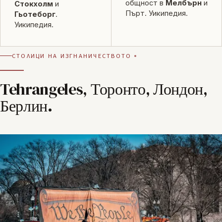
общност в
Мелбърн
и
Стокхолм
и
Пърт.
Уикипедия
.
Гьотеборг
.
Уикипедия
.
СТОЛИЦИ НА ИЗГНАНИЧЕСТВОТО
Tehrangeles, Торонто, Лондон,
Берлин.