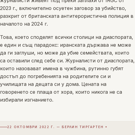
журналисти живеят под преки заплахи от IRGC от
2023 г., включително осуетен заговор за убийство,
разкрит от британската антитерористична полиция в
началото на 2024 г.
Това, което споделят всички столици на диаспората,
е един и същ парадокс: иранската държава не може
да ги заглуши, но може да убие семействата, които
са оставили след себе си. Журналисти от диаспората,
които назовават имена в чужбина, рутинно губят
достъп до погребенията на родителите си и
училищата на децата си у дома. Цената на
говоренето се плаща от хора, които никога не са
избирали изгнанието.
22 ОКТОМВРИ 2022 Г. — БЕРЛИН ТИРГАРТЕН