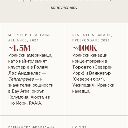
консулства.
MIT & PUBLIC AFFAIRS
STATISTICS CANADA,
ALLIANCE, 2024
ПРЕБРОЯВАНЕ 2021
~1.5M
~400K
Ирански американци,
Ирански канадци,
като най-големият
концентрирани в
клъстер е в
Голям
Торонто
(Северен
Лос Анджелис
—
Йорк) и
Ванкувър
Tehrangeles
— и
(Северен бряг).
значителни общности
Уикипедия · Ирански
в Bay Area, окръг
канадци
.
Колумбия, Хюстън и
Ню Йорк.
PAAIA
.
ГЕРМАНСКА ФЕДЕРАЛНА
UK ONS