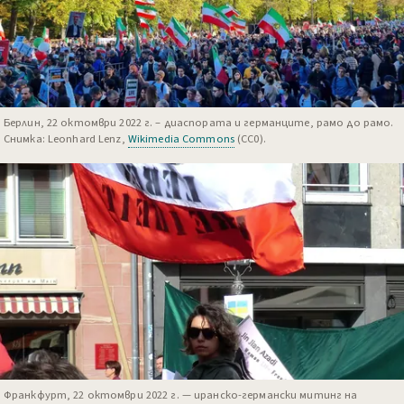
Берлин, 22 октомври 2022 г. – диаспората и германците, рамо до рамо.
Снимка: Leonhard Lenz,
Wikimedia Commons
(CC0).
Франкфурт, 22 октомври 2022 г. — иранско-германски митинг на