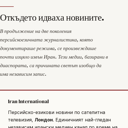
Откъдето идваха новините.
В продължение на две поколения
персийскоезичната журналистика, която
документираше режима, се произвеждаше
почти изцяло извън Иран. Тези медии, базирани в
диаспората, са причината светът изобщо да
има независим запис.
Iran International
Персийско-езикови новини по сателитна
телевизия,
Лондон
. Единичният най-гледан
независим ирански медиен канал по време на