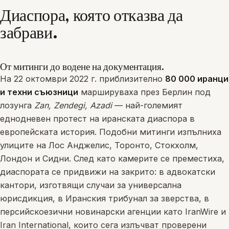
Диаспора, която отказва да
забрави.
От митинги до водене на документация.
На 22 октомври 2022 г. приблизително
80 000 иранци
и техни съюзници
маршируваха през Берлин под
лозунга
Zan, Zendegi, Azadi
— най-големият
еднодневен протест на иранската диаспора в
европейската история. Подобни митинги изпълниха
улиците на Лос Анджелис, Торонто, Стокхолм,
Лондон и Сидни. След като камерите се преместиха,
диаспората се придвижи на закрито: в адвокатски
кантори, изготвящи случаи за универсална
юрисдикция, в Иранския трибунал за зверства, в
персийскоезични новинарски агенции като IranWire и
Iran International, които сега излъчват проверени