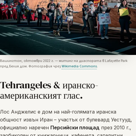
Вашингтон, октомври 2022 г. — митинг на диаспората в Lafayette Park
пред Белия дом. Фотография чрез
Wikimedia Commons
.
Tehrangeles & иранско-
американският глас.
Лос Анджелис е дом на най-голямата иранска
общност извън Иран – участък от булевард Уестууд,
официално наречен
Персийски площад
през 2010 г.,
заобиколен от книжарници, кафенета, сателитни