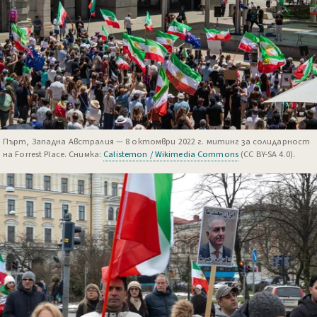
Пърт, Западна Австралия — 8 октомври 2022 г. митинг за солидарност
на Forrest Place. Снимка:
Calistemon / Wikimedia Commons
(CC BY-SA 4.0).