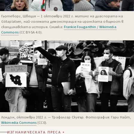
Гьотеборг, Швеция — 1 октомври 2022 г. митинг на диаспората на
Götaplatsen, най-голямата демонстрация на иранската общност в
скандинавската история. Снимка:
Frankie Fouganthin / Wikimedia
Commons
(CC BY-SA 4.0).
Лондон, октомври 2022 г. — Трафалгар Скуеър. Фотография: Гари Найт,
Wikimedia Commons
(CC0).
ИЗГНАНИЧЕСКАТА ПРЕСА