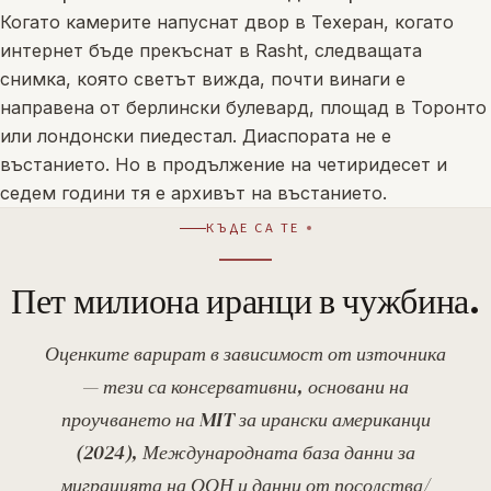
Когато камерите напуснат двор в Техеран, когато
интернет бъде прекъснат в Rasht, следващата
снимка, която светът вижда, почти винаги е
направена от берлински булевард, площад в Торонто
или лондонски пиедестал. Диаспората не е
въстанието. Но в продължение на четиридесет и
седем години тя е архивът на въстанието.
КЪДЕ СА ТЕ
Пет милиона иранци в чужбина.
Оценките варират в зависимост от източника
— тези са консервативни, основани на
проучването на MIT за ирански американци
(2024), Международната база данни за
миграцията на ООН и данни от посолства/