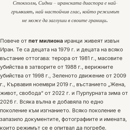
Стокхолм, Сидни – иранската диаспора е най-
гръмкият, най-настойчив глас, който режимът
не може да заглуши в своите граници.
Повече от
пет милиона
иранци живеят извън
Иран. Те са децата на 1979 г. и децата на всяко
въстание оттогава: терора от 1981 г., масовите
убийства в затворите от 1988 г., верижните
убийства от 1998 г., Зеленото движение от 2009
г., Кървавия ноември 2019 г., въстанието „Жена,
живот, свобода“ от 2022 г. и Пурпурната зима от
2026 г. Всяка вълна е добавяла по едно
поколение към изгнанието. Всяко поколение е
запазило документите, фотографиите и имената,
които режимът се е опитвал да погребе.