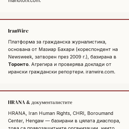
manototv.com
.
IranWire
Платформа за гражданска журналистика,
основана от Мазиар Бахари (кореспондент на
Newsweek, затворен през 2009 г.), базирана в
Торонто
. Агрегира и проверява доклади от
ирански граждански репортери.
iranwire.com
.
HRANA & документалистите
HRANA
,
Iran Human Rights
,
CHRI
,
Boroumand
Center
,
Hengaw
— базирани в цялата диаспора,
това са правозащитните организации, чиито