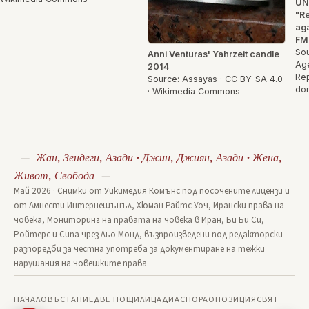
UN
"Re
ag
FM
Sou
Anni Venturas' Yahrzeit candle
Age
2014
Rep
Source: Assayas · CC BY-SA 4.0
do
· Wikimedia Commons
Жан, Зендеги, Азади · Джин, Джиян, Азади · Жена,
Живот, Свобода
Май 2026 · Снимки от Уикимедия Комънс под посочените лицензи и
от Амнести Интернешънъл, Хюман Райтс Уоч, Ирански права на
човека, Мониторинг на правата на човека в Иран, Би Би Си,
Ройтерс и Сипа чрез Льо Монд, възпроизведени под редакторски
разпоредби за честна употреба за документиране на тежки
нарушания на човешките права
НАЧАЛО
ВЪСТАНИЕ
ДВЕ НОЩИ
ЛИЦА
ДИАСПОРА
ОПОЗИЦИЯ
СВЯТ