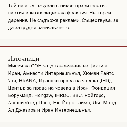
Той не е съгласуван с никое правителство,
партия или опозиционна фракция. Не търси
дарения. Не съдържа реклами. Съществува, за
да затрудни заличаването.
Източници
Мисия на ООН за установяване на факти в
Иран, Амнести Интернешънъл, Хюман Райтс
Уоч, HRANA, Ирански права на човека (IHR),
Център за права на човека в Иран, Фондация
Боруманд, Hengaw, IHRDC, BBC, Ройтерс,
Асошиейтед Прес, Ню Йорк Таймс, Льо Монд,
Ал Джазира и Иран Интернешънъл.