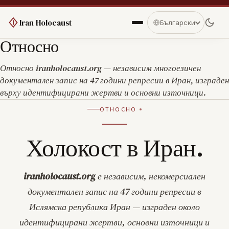
Iran Holocaust
Български
Относно
Относно iranholocaust.org — независим многоезичен
документален запис на 47 години репресии в Иран, изграден
върху идентифицирани жертви и основни източници.
ОТНОСНО
Холокост в Иран.
iranholocaust.org
е независим, некомерсиален
документален запис на 47 години репресии в
Ислямска република Иран — изграден около
идентифицирани жертви, основни източници и