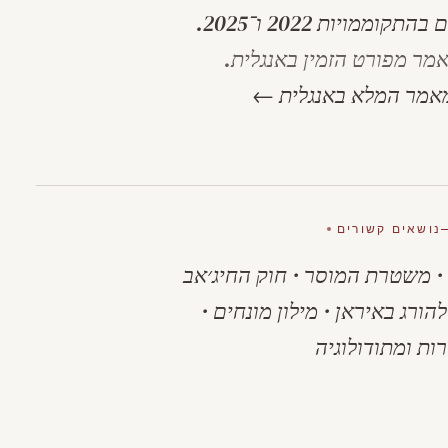
וממויות 2022 ו־2025.
מר מפורט הזמין באנגלית.
אמר המלא באנגלית ←
נושאים קשורים
·
משטרת המוסר
·
חוק החיג׳אב
הורג באיראן
·
מילון מונחים
·
ות ומתודולוגיה