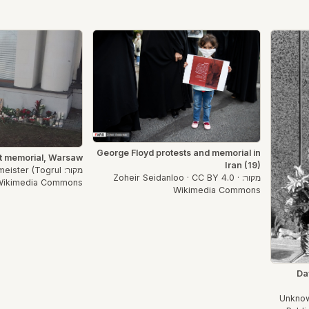
George Floyd protests and memorial in
t memorial, Warsaw
Iran (19)
מקור: ster (Togrul
מקור: Zoheir Seidanloo · CC BY 4.0 ·
 Wikimedia Commons
Wikimedia Commons
Da
Unkno ·