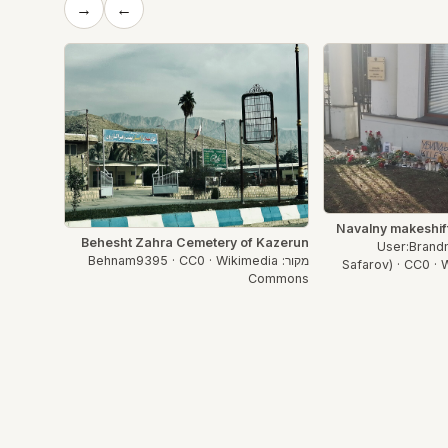
→
←
Navalny makeshif
Behesht Zahra Cemetery of Kazerun
User:Brandmei
מקור: Behnam9395 · CC0 · Wikimedia
Safarov) · CC0 ·
Commons