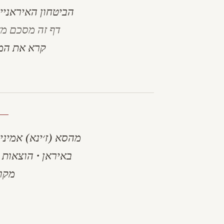
הביטחון האיראניים בהתק
דף זה מסכם מא
קרא את המ
מהסא (ז׳ינא) אמיני
באיראן
·
הוצאות ל
מקור