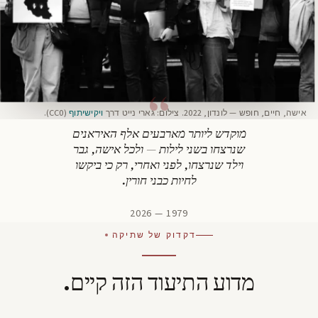
אישה, חיים, חופש — לונדון, 2022. צילום: גארי נייט דרך
ויקישיתוף
(CC0).
מוקדש ליותר מארבעים אלף האיראנים
שנרצחו בשני לילות — ולכל אישה, גבר
וילד שנרצחו, לפני ואחרי, רק כי ביקשו
לחיות כבני חורין.
1979 — 2026
דקדוק של שתיקה
מדוע התיעוד הזה קיים.