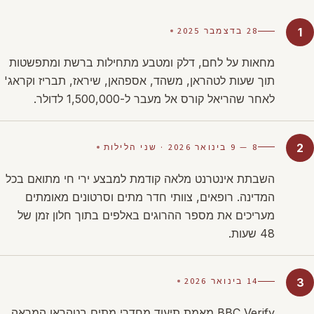
28 בדצמבר 2025
1
מחאות על לחם, דלק ומטבע מתחילות ברשת ומתפשטות
תוך שעות לטהראן, משהד, אספהאן, שיראז, תבריז וקראג'
לאחר שהריאל קורס אל מעבר ל-1,500,000 לדולר.
8 — 9 בינואר 2026 · שני הלילות
2
השבתת אינטרנט מלאה קודמת למבצע ירי חי מתואם בכל
המדינה. רופאים, צוותי חדר מתים וסרטונים מאומתים
מעריכים את מספר ההרוגים באלפים בתוך חלון זמן של
48 שעות.
14 בינואר 2026
3
BBC Verify מאמת תיעוד מחדרי מתים בטהראן המראה