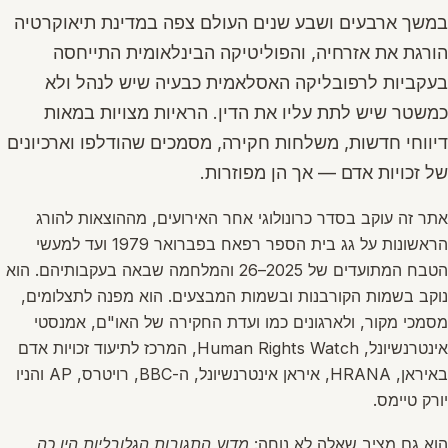
במשך ארבעים ושבע שנים העולם צפה במדינת תיאוקרטיה
הורגת את אזרחיה, והפוליטיקה הבינלאומית התייחסה
בעקביות לרפובליקה האסלאמית כבעיה שיש לנהל ולא
כמשטר שיש לתת עליו את הדין. הראיות מצויות במאות
דיווחי חדשות, משלחות חקירה, מסמכים שהודלפו וארכיונים
של זכויות אדם — אך הן מפוזרות.
אתר זה עוקב בסדר כרונולוגי אחר האירועים, מההוצאות להורג
הראשונות על גג בית הספר רפאח בפברואר 1979 ועד למעשי
הטבח המתועדים של 2025–26 והמלחמה שבאה בעקבותיהם. הוא
נוקב בשמות הקורבנות ובשמות המבצעים. הוא מפנה לתצלומים,
מסמכי מקור, ולארגונים כמו ועדת החקירה של האו"ם, אמנסטי
אינטרנשיונל, Human Rights Watch, המרכז לתיעוד זכויות אדם
באיראן, HRANA, איראן אינטרנשיונל, ה-BBC, רויטרס, AP והניו
יורק טיימס.
הוא גם מציב שאלה לא נוחה:
מדוע התגובות הגלובליות היו כה