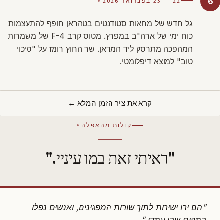
22 — 23 בפברואר 2026
6
גל חדש של מחאות סטודנטים בטהראן חופף להתעצמות
כוח ימי של ארה"ב במפרץ. מטוס קרב F-4 של משמרות
המהפכה מתרסק ליד המדאן. שר החוץ רומז על "סיכוי
טוב" למוצא דיפלומטי.
קרא את ציר הזמן המלא ←
קולות מהאפלה
"ראיתי זאת במו עיניי."
"הם ירו ישירות לתוך שורות המפגינים, ואנשים נפלו
במקום שבו עמדו."