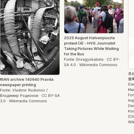
2025 August Hatvanpuszta
protest (4) - HVG Journalist
Taking Pictures While Waiting
for the Bus
Fonte: Envagyokabela · CC BY-
SA 4.0 · Wikimedia Commons
조
원회
RIAN archive 140640 Pravda
Com
newspaper printing
Hum
Fonte: Vladimir Rodionov /
Fon
Владимир Родионов · CC BY-SA
Inq
3.0 · Wikimedia Commons
Dem
Kor
(Ch
Wi