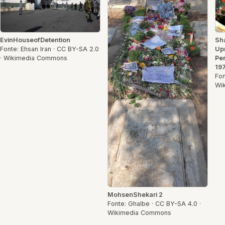
EvinHouseofDetention
Sh
Fonte: Ehsan Iran · CC BY-SA 2.0
Up
· Wikimedia Commons
Pen
197
Fon
Wi
MohsenShekari 2
Fonte: Ghalbe · CC BY-SA 4.0 ·
Wikimedia Commons