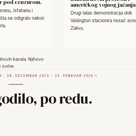
kr pod cenzurom.
američkog vojnog jačanja
ranu, Isfahanu i
Drugi talas demonstracija dok
 šta se odigralo nakon
Vašington stacionira nosač avi
eta.
Zalivu.
hovih kanala. Njihovo
 svrhe.
· 28. DECEMBAR 2025 – 23. FEBRUAR 2026
godilo, po redu.