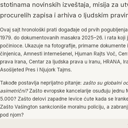
stotinama novinskih izveštaja, misija za ut
procurelih zapisa i arhiva o ljudskim prav
Ovaj sajt hronološki prati događaje od prvih pogubljenj
1979. do dokumentovanih masakra 2025–26. i rata koji je
počinioce. Ukazuje na fotografije, primarne dokumente i
činjenica, Amnesti internešenel, Hjuman Rajts Voč, Cen
prava Irana, Centar za ljudska prava u Iranu, HRANA, Ira
Asošijeted Pres i Njujork Tajms.
Takođe postavlja neprijatno pitanje:
zašto su globalni od
asimetrični?
Zašto evropske kancelarije osuđuju jednu 
5.000? Zašto delovi zapadne levice ćute kada se Iranke
Zašto Vašington sankcioniše moralnu policiju, a zabranju
pod njom?