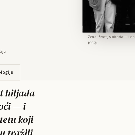
Žena, život, sloboda — Lond
(CC0).
iju
ologiju
t hiljada
oći — i
tetu koji
u tražili