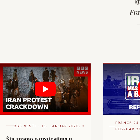
s
Fra
—
FRANCE 24 
BBC VESTI · 13. JANUAR 2026.
FEBRUAR 2
Šta znamo o protestima u