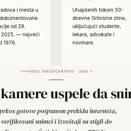
radova i mesta u
Uhapšenih tokom 50-
u dokumentovane
dnevne Grimizne zime,
cije od 28.
uključujući studente,
2025. — najveći
lekare, advokate i
d 1979.
novinare.
VIDEO SVEDOČANSTVO · 2026
 kamere uspele da sn
prkos gotovo potpunom prekidu interneta,
verifikovani snimci i izveštaji su stigli do