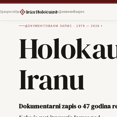
Iran Holocaust
Dijaspora
Opozicija
Svet
Deluj
Nasleđe
Дневник
Видео
ДОКУМЕНТОВАНИ ЗАПИС · 1979 — 2026
Holokau
Iranu
Dokumentarni zapis o 47 godina r