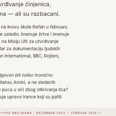
vrđivanje činjenica,
ima — ali su razbacani.
a na krovu škole Refah u februaru
 usledio. Imenuje žrtve i imenuje
 na Misiju UN za utvrđivanje
tar za dokumentaciju ljudskih
n International, BBC, Rojters,
govori bili toliko hronično
Mahsu Amini, a ne sledećih
 puca u oči zbog otkrivanja lica?
je upravo Irance koji su patili
PO BROJKAMA · DECEMBAR 2025 — FEBRUAR 2026