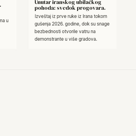
Unutar iranskog ubilačkog
.
pohoda: svedok progovara.
Izveštaj iz prve ruke iz Irana tokom
ona u
gušenja 2026. godine, dok su snage
bezbednosti otvorile vatru na
demonstrante u više gradova.