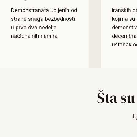
Demonstranata ubijenih od
Iranskih g
strane snaga bezbednosti
kojima s
u prve dve nedelje
demonstra
nacionalnih nemira.
decembra 
ustanak o
Šta su
U