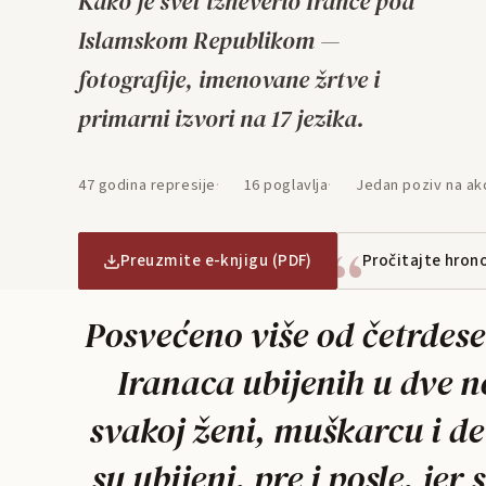
Kako je svet izneverio Irance pod
Islamskom Republikom —
fotografije, imenovane žrtve i
primarni izvori na 17 jezika.
47 godina represije
16 poglavlja
Jedan poziv na akc
Preuzmite e-knjigu (PDF)
Pročitajte hron
Posvećeno više od četrdese
Iranaca ubijenih u dve n
svakoj ženi, muškarcu i de
su ubijeni, pre i posle, jer s