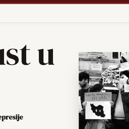
st u
epresije