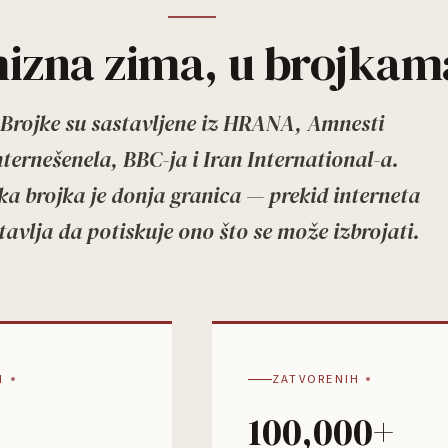
izna zima, u brojkam
Brojke su sastavljene iz HRANA, Amnesti
nternešenela, BBC-ja i Iran International-a.
ka brojka je donja granica — prekid interneta
tavlja da potiskuje ono što se može izbrojati.
I
ZATVORENIH
100,000+