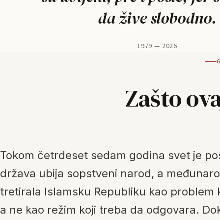
da žive slobodno.
1979 — 2026
Zašto ova
Tokom četrdeset sedam godina svet je po
država ubija sopstveni narod, a međunaro
tretirala Islamsku Republiku kao problem k
a ne kao režim koji treba da odgovara. Do