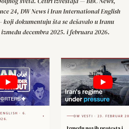
poljnog sveta. Četiri izveštaja — BBC News,
nce 24, DW News i Iran International English
 koji dokumentuju šta se dešavalo u Iranu
između decembra 2025. i februara 2026.
ENGLISH · 6.
DW VESTI · 23. FEBRUAR 20
026.
Između novih protesta i