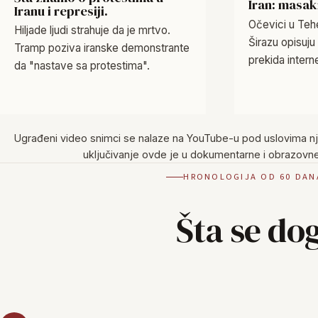
Iran: masa
Iranu i represiji.
Očevici u Tehe
Hiljade ljudi strahuje da je mrtvo.
Širazu opisuju
Tramp poziva iranske demonstrante
prekida intern
da "nastave sa protestima".
Ugrađeni video snimci se nalaze na YouTube-u pod uslovima nji
uključivanje ovde je u dokumentarne i obrazovne
HRONOLOGIJA OD 60 DANA 
Šta se do