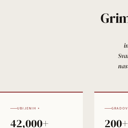
Grim
i
Sva
nas
UBIJENIH
GRADOV
42,000+
200+