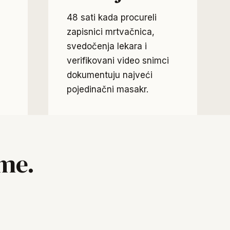
48 sati kada procureli
zapisnici mrtvačnica,
svedočenja lekara i
verifikovani video snimci
dokumentuju najveći
pojedinačni masakr.
ime.