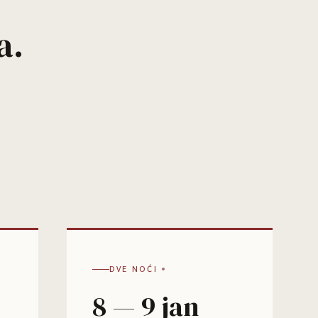
a.
DVE NOĆI
8 — 9 jan