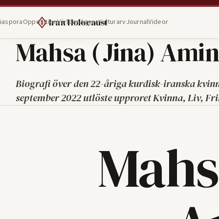
Iran Holocaust
iaspora
Opposition
Världen
Agera
Kulturarv
Journal
Videor
Mahsa (Jina) Amin
Biografi över den 22-åriga kurdisk-iranska kvinn
september 2022 utlöste upproret Kvinna, Liv, Fri
Mahs