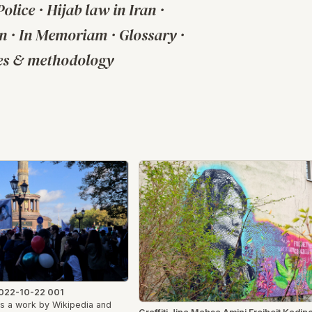
Police
·
Hijab law in Iran
·
an
·
In Memoriam
·
Glossary
·
es & methodology
 2022-10-22 001
is a work by Wikipedia and