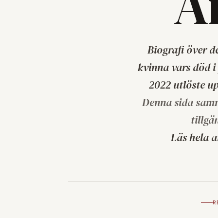
A
Biografi över d
kvinna vars död i
2022 utlöste up
Denna sida samma
tillgä
Läs hela a
R