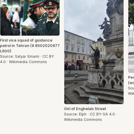
First vice squad of guidance
patrol in Tehran (8 8502020677
L600)
Source: Satyar Emami · CC BY
4.0 · Wikimedia Commons
Peo
(w
Sou
Wi
Girl of Enghelab Street
Source: Elph · CC BY-SA 4.0 ·
Wikimedia Commons