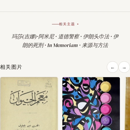
相关主题
玛莎(吉娜)·阿米尼
·
道德警察
·
伊朗头巾法
·
伊
朗的死刑
·
In Memoriam
·
来源与方法
相关图片
←
→