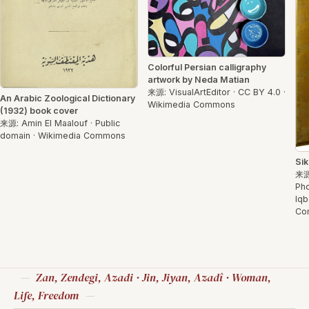
Colorful Persian calligraphy
artwork by Neda Matian
来源: VisualArtEditor · CC BY 4.0 ·
An Arabic Zoological Dictionary
Wikimedia Commons
(1932) book cover
来源: Amin El Maalouf · Public
domain · Wikimedia Commons
Sik
来源
Pho
Iqb
Co
Zan, Zendegi, Azadi · Jin, Jiyan, Azadî · Woman,
Life, Freedom