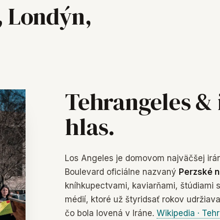
, Londýn,
Tehrangeles &
hlas.
Los Angeles je domovom najväčšej ir
Boulevard oficiálne nazvaný
Perzské 
kníhkupectvami, kaviarňami, štúdiami sa
médií, ktoré už štyridsať rokov udržiava
čo bola lovená v Iráne.
Wikipedia · Teh