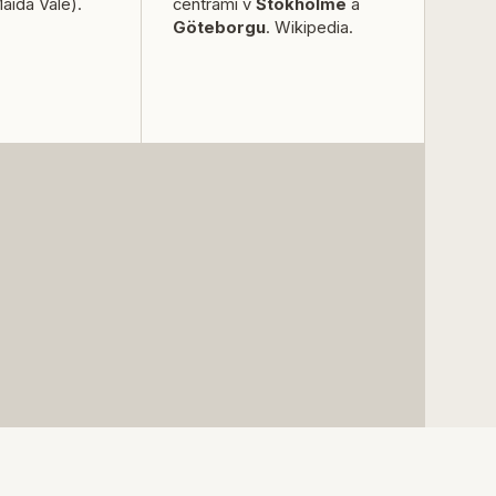
aida Vale).
centrami v
Štokholme
a
Göteborgu
.
Wikipedia
.