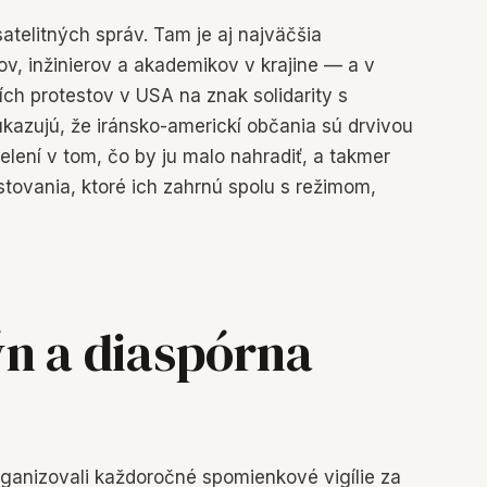
atelitných správ. Tam je aj najväčšia
v, inžinierov a akademikov v krajine — a v
ch protestov v USA na znak solidarity s
kazujú, že iránsko-americkí občania sú drvivou
delení v tom, čo by ju malo nahradiť, a takmer
ovania, ktoré ich zahrnú spolu s režimom,
n a diaspórna
ganizovali každoročné spomienkové vigílie za