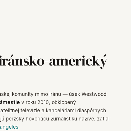
 iránsko-americký
ánskej komunity mimo Iránu — úsek Westwood
námestie
v roku 2010, obklopený
telitnej televízie a kanceláriami diaspórnych
jú perzsky hovoriacu žurnalistiku nažive, zatiaľ
rangeles
.