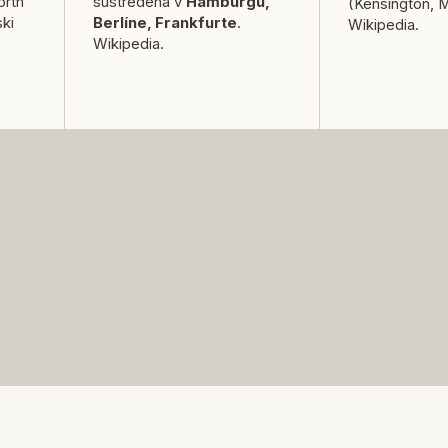
rth
sústredená v
Hamburgu,
(Kensington, M
ski
Berlíne, Frankfurte
.
Wikipedia
.
Wikipedia
.