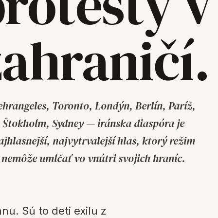
rotesty v
zahraničí.
ehrangeles, Toronto, Londýn, Berlín, Paríž,
Štokholm, Sydney — iránska diaspóra je
ajhlasnejší, najvytrvalejší hlas, ktorý režim
nemôže umlčať vo vnútri svojich hraníc.
nu. Sú to deti exilu z