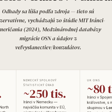
Odhady sa líšia podľa zdroja — tieto sú
zervatívne, vychádzajú zo štúdie MIT Iránci-
meričania (2024), Medzinárodnej databázy
migrácie OSN a údajov z
veľvyslanectiev/konzulátov.
NEMECKÝ SPOLKOVÝ
UK ONS
~80 t
ŠTATISTICKÝ ÚRAD
.
~250 tis.
Iránci v Spoj
Iránci v Nemecku —
kráľovstve, s 
North
najväčšia komunita v EÚ,
skupinou v
Lo