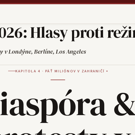
026: Hlasy proti rež
y v Londýne, Berlíne, Los Angeles
KAPITOLA 4 · PÄŤ MILIÓNOV V ZAHRANIČÍ
iaspóra 