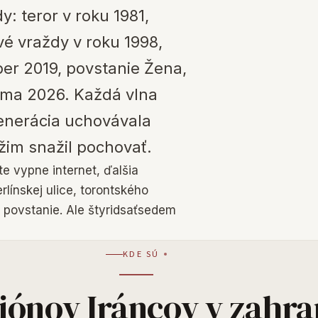
: teror v roku 1981,
é vraždy v roku 1998,
er 2019, povstanie Žena,
ima 2026. Každá vlna
generácia uchovávala
žim snažil pochovať.
e vypne internet, ďalšia
rlínskej ulice, torontského
 povstanie. Ale štyridsaťsedem
KDE SÚ
iónov Iráncov v zahra