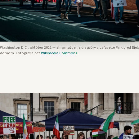
Washington D.C., október 2022 — zhromaždenie diaspóry v Lafayette Park pred Bie
domom. Fotografia cez
Wikimedia Commons
.