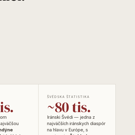
ŠVÉDSKA ŠTATISTIKA
is.
~80 tis.
enom
Iránski Švédi — jedna z
najväčšou
najväčších iránskych diaspór
ndýne
na hlavu v Európe, s