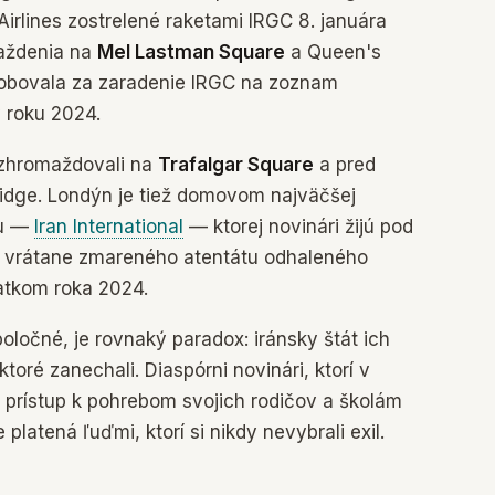
Airlines zostrelené raketami IRGC 8. januára
aždenia na
Mel Lastman Square
a Queen's
lobovala za zaradenie IRGC na zoznam
v roku 2024.
i zhromaždovali na
Trafalgar Square
a pred
idge. Londýn je tiež domovom najväčšej
nu —
Iran International
— ktorej novinári žijú pod
 vrátane zmareného atentátu odhaleného
iatkom roka 2024.
ločné, je rovnaký paradox: iránsky štát ich
toré zanechali. Diaspórni novinári, ktorí v
 prístup k pohrebom svojich rodičov a školám
platená ľuďmi, ktorí si nikdy nevybrali exil.