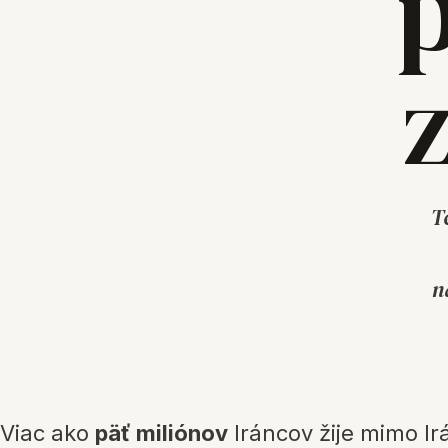
p
T
n
Viac ako
päť miliónov
Iráncov žije mimo Irá