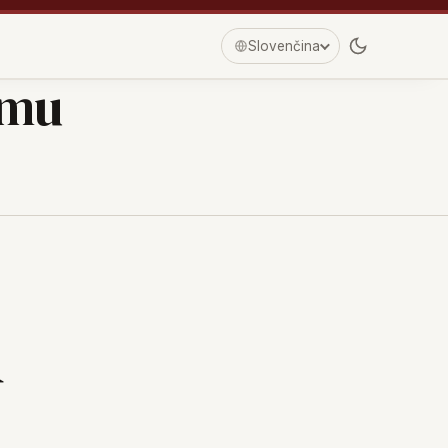
Slovenčina
imu
&