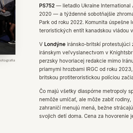
PS752
— lietadlo Ukraine International 
2020 — a týždenné sobotňajšie zhrom
Park od roku 2022. Komunita úspešne 
teroristických entít kanadskou vládou 
V
Londýne
iránsko-britskí protestujúc
iránskym veľvyslanectvom v Knightsbr
otografia
perzsky hovoriacej redakcie mimo Irá
priamymi hrozbami IRGC od roku 2023,
britskou protiteroristickou políciou zač
Čo majú všetky diaspórne metropoly spo
nemôže umlčať, ale môže zabiť rodiny, k
zahraničí menujú mená, bežne strácajú
svojich detí doma. Cena za hovorenie je 