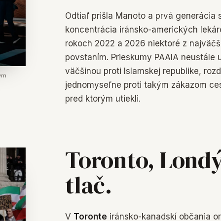
Odtiaľ prišla Manoto a prvá generácia s
koncentrácia iránsko-amerických lekáro
rokoch 2022 a 2026 niektoré z najväčší
povstaním. Prieskumy PAAIA neustále u
väčšinou proti Islamskej republike, roz
lym
jednomyseľne proti takým zákazom cest
pred ktorým utiekli.
Toronto, Londý
tlač.
V
Toronte
iránsko-kanadskí občania or