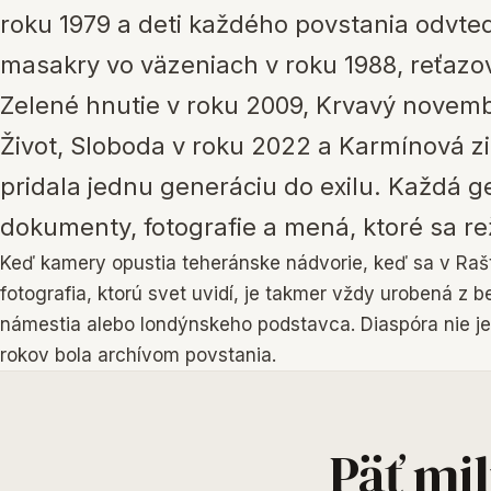
roku 1979 a deti každého povstania odvtedy
masakry vo väzeniach v roku 1988, reťazov
Zelené hnutie v roku 2009, Krvavý novemb
Život, Sloboda v roku 2022 a Karmínová z
pridala jednu generáciu do exilu. Každá 
dokumenty, fotografie a mená, ktoré sa re
Keď kamery opustia teheránske nádvorie, keď sa v Rašt
fotografia, ktorú svet uvidí, je takmer vždy urobená z be
námestia alebo londýnskeho podstavca. Diaspóra nie je
rokov bola archívom povstania.
Päť mil