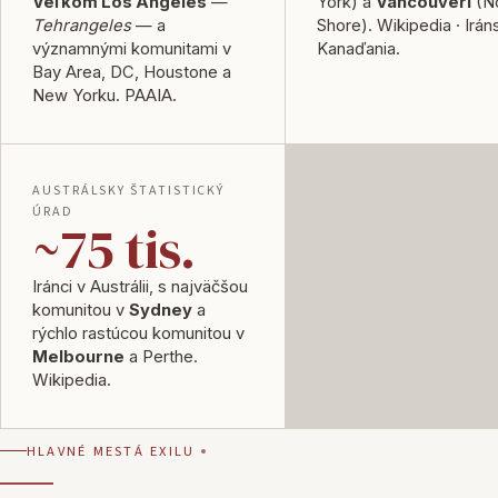
Veľkom Los Angeles
—
York) a
Vancouveri
(No
Tehrangeles
— a
Shore).
Wikipedia · Irán
významnými komunitami v
Kanaďania
.
Bay Area, DC, Houstone a
New Yorku.
PAAIA
.
AUSTRÁLSKY ŠTATISTICKÝ
ÚRAD
~75 tis.
Iránci v Austrálii, s najväčšou
komunitou v
Sydney
a
rýchlo rastúcou komunitou v
Melbourne
a Perthe.
Wikipedia
.
HLAVNÉ MESTÁ EXILU