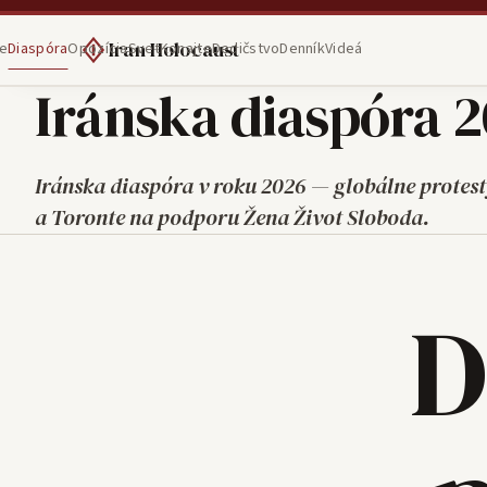
Iran Holocaust
e
Diaspóra
Opozícia
Svet
Konajte
Dedičstvo
Denník
Videá
Iránska diaspóra 2
Iránska diaspóra v roku 2026 — globálne protest
a Toronte na podporu Žena Život Sloboda.
D