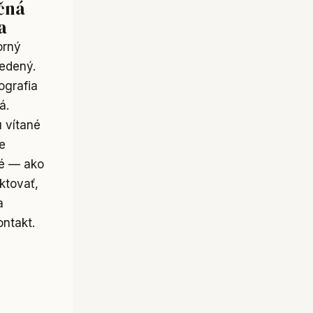
čná
a
orný
vedený.
ografia
á.
 vítané
e
né — ako
ktovať,
a
ontakt
.