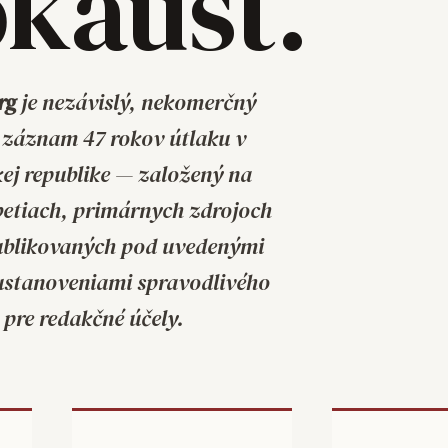
okaust.
rg
je nezávislý, nekomerčný
záznam 47 rokov útlaku v
kej republike — založený na
tiach, primárnych zdrojoch
publikovaných pod uvedenými
 ustanoveniami spravodlivého
 pre redakčné účely.