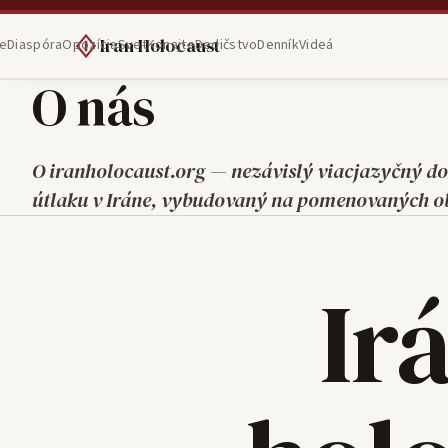
Iran Holocaust
e
Diaspóra
Opozícia
Svet
Konajte
Dedičstvo
Denník
Videá
O nás
O iranholocaust.org — nezávislý viacjazyčný 
útlaku v Iráne, vybudovaný na pomenovaných o
Ir