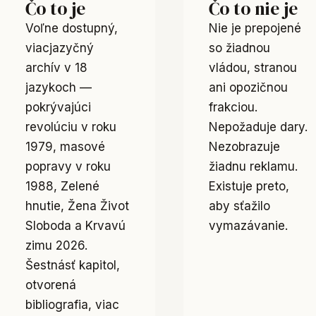
Čo to je
Čo to nie je
Voľne dostupný,
Nie je prepojené
viacjazyčný
so žiadnou
archív v 18
vládou, stranou
jazykoch —
ani opozičnou
pokrývajúci
frakciou.
revolúciu v roku
Nepožaduje dary.
1979, masové
Nezobrazuje
popravy v roku
žiadnu reklamu.
1988, Zelené
Existuje preto,
hnutie, Žena Život
aby sťažilo
Sloboda a Krvavú
vymazávanie.
zimu 2026.
Šestnásť kapitol,
otvorená
bibliografia, viac