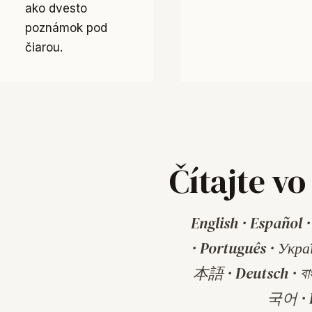
ako dvesto
poznámok pod
čiarou.
Čítajte v
English · Español · 中文 · हिन्द
· Português · Укра
本語 · Deutsch · বাংলা · فارسی · اردو · T
국어 · B