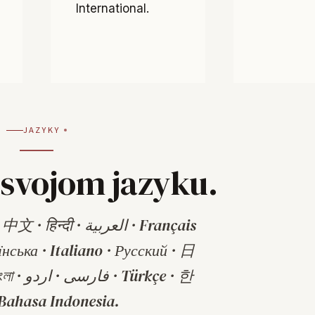
International.
JAZYKY
o svojom jazyku.
ी · العربية · Français
їнська · Italiano · Русский · 日
ürkçe · 한
ahasa Indonesia.