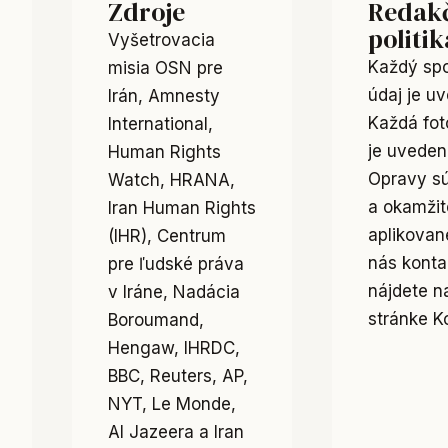
Zdroje
Redak
politik
Vyšetrovacia
Každý sp
misia OSN pre
údaj je u
Irán, Amnesty
Každá fot
International,
je uveden
Human Rights
Opravy sú
Watch, HRANA,
a okamžit
Iran Human Rights
aplikova
(IHR), Centrum
nás konta
pre ľudské práva
nájdete n
v Iráne, Nadácia
stránke
K
Boroumand,
Hengaw, IHRDC,
BBC, Reuters, AP,
NYT, Le Monde,
Al Jazeera a Iran