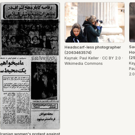
Sad
Headscarf-less photographer
Hou
(2063463574)
(2
Kaynak: Paul Keller · CC BY 2.0 ·
Kay
Wikimedia Commons
Pau
2.
Iranian women's protest against