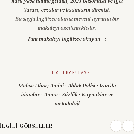
nasıl yasa hâline geldiği, 2023 Başörtüsü ve İffet
Yasası, cezalar ve kadınların direnişi.
Bu sayfa İngilizce olarak mevcut ayrıntılı bir
makaleyi özetlemektedir.
Tam makaleyi İngilizce okuyun →
İLGILI KONULAR
Mahsa (Jina) Amini
·
Ahlak Polisi
·
İran'da
idamlar
·
Anma
·
Sözlük
·
Kaynaklar ve
metodoloji
İLGILI GÖRSELLER
←
→