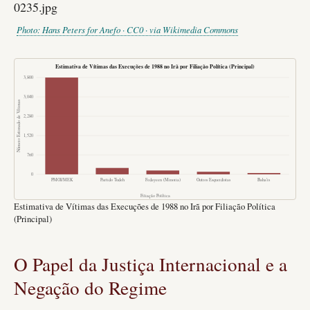
Photo: Hans Peters for Anefo · CC0 · via Wikimedia Commons
Estimativa de Vítimas das Execuções de 1988 no Irã por Filiação Política (Principal)
3,800
3,040
Número Estimado de Vítimas
2,280
1,520
760
0
PMOI/MEK
Partido Tudeh
Fedayeen (Minoria)
Outros Esquerdistas
Baha'is
Filiação Política
Estimativa de Vítimas das Execuções de 1988 no Irã por Filiação Política
(Principal)
O Papel da Justiça Internacional e a
Negação do Regime