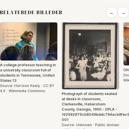
RELATEREDE BILLEDER
←
→
A college professor teaching in
Ohi
a university classroom full of
Sou
students in Tennessee, United
Wi
States 13
Source: Harrison Keely · CC BY
4.0 · Wikimedia Commons
Photograph of students seated
at desks in classroom,
Clarkesville, Habersham
County, Georgia, 1950 - DPLA -
162982879cb8049bddc794acb8fec
001
Source: Unknown · Public domain