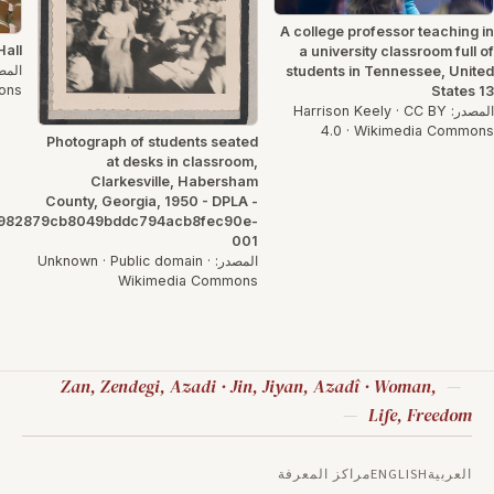
A college professor teaching in
Hall
a university classroom full of
students in Tennessee, United
ons
States 13
المصدر: Harrison Keely · CC BY
4.0 · Wikimedia Commons
Photograph of students seated
at desks in classroom,
Clarkesville, Habersham
County, Georgia, 1950 - DPLA -
982879cb8049bddc794acb8fec90e-
001
المصدر: Unknown · Public domain ·
Wikimedia Commons
Zan, Zendegi, Azadi · Jin, Jiyan, Azadî · Woman,
Life, Freedom
العربية
ENGLISH
مراكز المعرفة