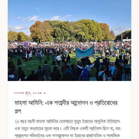
৫ জুন, ২০২৬
মাহসা আমিনি: এক শতাব্দীর আন্দোলন ও প্রতিরোধের
গল্প
২২ বছর বয়সী মাহসা আমিনির হেফাজতে মৃত্যু ইরানের আধুনিক ইতিহাসে
এক নতুন অধ্যায়ের সূচনা করে। এটি নিছক একটি প্রতিবাদ ছিল না, বরং
প্রজন্মগত পরিবর্তনের এক গণআন্দোলন যা ইরানের রাজনৈতিক ও সামাজিক