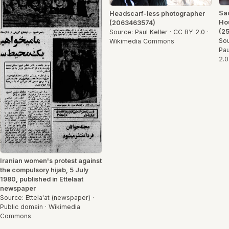
Sad
Headscarf-less photographer
Hou
(2063463574)
(2
Source: Paul Keller · CC BY 2.0 ·
Sou
Wikimedia Commons
Pau
2.
Iranian women's protest against
the compulsory hijab, 5 July
1980, published in Ettelaat
newspaper
Source: Ettela'at (newspaper) ·
Public domain · Wikimedia
Commons