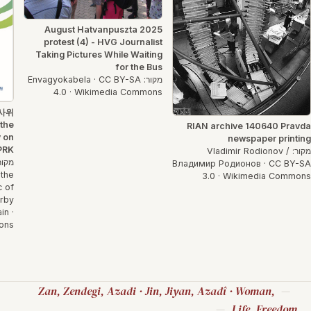
2025 August Hatvanpuszta
protest (4) - HVG Journalist
Taking Pictures While Waiting
for the Bus
מקור: Envagyokabela · CC BY-SA
4.0 · Wikimedia Commons
사위
the
RIAN archive 140640 Pravda
y on
newspaper printing
PRK
מקור: Vladimir Rodionov /
Владимир Родионов · CC BY-SA
 the
3.0 · Wikimedia Commons
c of
irby
in ·
ons
Zan, Zendegi, Azadi · Jin, Jiyan, Azadî · Woman,
Life, Freedom