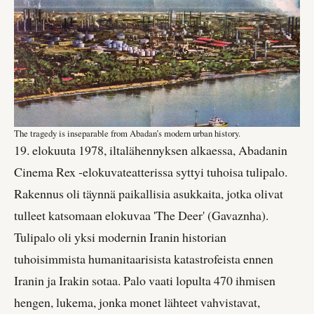
The tragedy is inseparable from Abadan’s modern urban history.
19. elokuuta 1978, iltalähennyksen alkaessa, Abadanin
Cinema Rex -elokuvateatterissa syttyi tuhoisa tulipalo.
Rakennus oli täynnä paikallisia asukkaita, jotka olivat
tulleet katsomaan elokuvaa 'The Deer' (Gavaznha).
Tulipalo oli yksi modernin Iranin historian
tuhoisimmista humanitaarisista katastrofeista ennen
Iranin ja Irakin sotaa. Palo vaati lopulta 470 ihmisen
hengen, lukema, jonka monet lähteet vahvistavat,