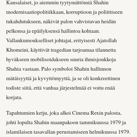
Kansalaiset, jo aiemmin tyytymättömiä Shahin
modernisaatiopolitiikkaan, korruptioon ja poliittiseen
tukahdutukseen, näkivät palon vahvistavan heidän
pelkonsa ja epäilyksensä hallintoa kohtaan.
Vallankumoukselliset johtajat, erityisesti Ajatollah
Khomeini, käyttivät tragedian tarjoamaa tilannetta
hyväkseen mobilisoidakseen suuria ihmisjoukkoja
Shahia vastaan. Palo symboloi Shahin hallinnon
mätäisyyttä ja kyvyttömyyttä, ja se oli konkreettinen
todiste siitä, että vanhaa järjestelmää ei voitu enää
korjata.
Tapahtumien ketju, joka alkoi Cinema Rexin palosta,
johti lopulta Shahin maanpakoon tammikuussa 1979 ja
islamilaisen tasavallan perustamiseen helmikuussa 1979.