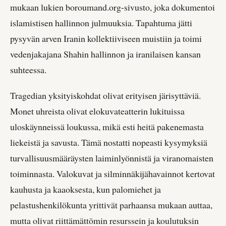
mukaan lukien boroumand.org-sivusto, joka dokumentoi
islamistisen hallinnon julmuuksia. Tapahtuma jätti
pysyvän arven Iranin kollektiiviseen muistiin ja toimi
vedenjakajana Shahin hallinnon ja iranilaisen kansan
suhteessa.
Tragedian yksityiskohdat olivat erityisen järisyttäviä.
Monet uhreista olivat elokuvateatterin lukituissa
uloskäynneissä loukussa, mikä esti heitä pakenemasta
liekeistä ja savusta. Tämä nostatti nopeasti kysymyksiä
turvallisuusmääräysten laiminlyönnistä ja viranomaisten
toiminnasta. Valokuvat ja silminnäkijähavainnot kertovat
kauhusta ja kaaoksesta, kun palomiehet ja
pelastushenkilökunta yrittivät parhaansa mukaan auttaa,
mutta olivat riittämättömin resurssein ja koulutuksin