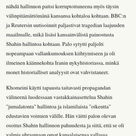
nähdä hallinnon paitsi korruptoituneena myös täysin
välinpitämättömänä kansansa kohtaloa kohtaan. BBC:n
ja Reutersin uutisoinnit paljastivat tragedian laajuuden
maailmalle, mikä lisäsi kansainvälistä painostusta
Shahin hallintoa kohtaan. Palo sytytti paljolti
nopeampaan vallankumouksen kiihtymiseen ja oli
ilmeinen käännekohta Iranin nykyhistoriassa, minkä
monet historialliset analyysit ovat vahvistaneet.
Khomeini käytti tapausta taitavasti propagandan
välineenä luodessaan vastakkainasettelua Shahin
"jumalatonta" hallintoa ja islamilaista "oikeutta"
edustavien voimien välille. Hän väitti palon olevan
osoitus Shahin hallinnon pahuudesta ja siitä, että se oli
valmis uhraamaan omat kansalaisensa vallassa