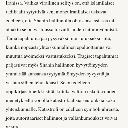
Iranissa. Vaikka virallinen selitys on, että islamilaiset
radikaalit sytyttivät sen, monet iranilaiset uskovat
edelleen, että Shahin hallinnolla oli osansa asiassa tai
ainakin se on vastuussa turvallisuuden laiminlyönnistä.
Tämä tapahtuma jää pysyväksi muistutukseksi siitä,
kuinka nopeasti yhteiskunnallinen epäluottamus voi
muuttua avoimeksi vastustukseksi. Tragiset tapahtumat
paljastivat myös Shahin hallinnon kyvyttömyyden
ymmärtää kansansa tyytymättömyyden syvyyttä ja
vastata siihen tehokkaasti. Se on edelleen
oppikirjaesimerkki siitä, kuinka valtion uskottavuuden
menetyksellä voi olla katastrofaalisia seurauksia koko
yhteiskunnalle. Katastrofi on edelleen symboli uhreista,
joita autoritaariset hallinnot ja vallankumoukset voivat
vaatia.