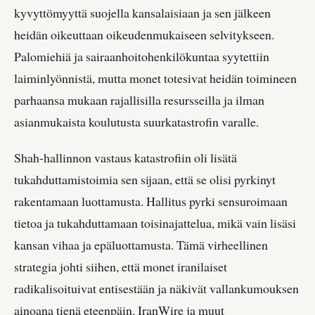
kyvyttömyyttä suojella kansalaisiaan ja sen jälkeen
heidän oikeuttaan oikeudenmukaiseen selvitykseen.
Palomiehiä ja sairaanhoitohenkilökuntaa syytettiin
laiminlyönnistä, mutta monet totesivat heidän toimineen
parhaansa mukaan rajallisilla resursseilla ja ilman
asianmukaista koulutusta suurkatastrofin varalle.
Shah-hallinnon vastaus katastrofiin oli lisätä
tukahduttamistoimia sen sijaan, että se olisi pyrkinyt
rakentamaan luottamusta. Hallitus pyrki sensuroimaan
tietoa ja tukahduttamaan toisinajattelua, mikä vain lisäsi
kansan vihaa ja epäluottamusta. Tämä virheellinen
strategia johti siihen, että monet iranilaiset
radikalisoituivat entisestään ja näkivät vallankumouksen
ainoana tienä eteenpäin. IranWire ja muut