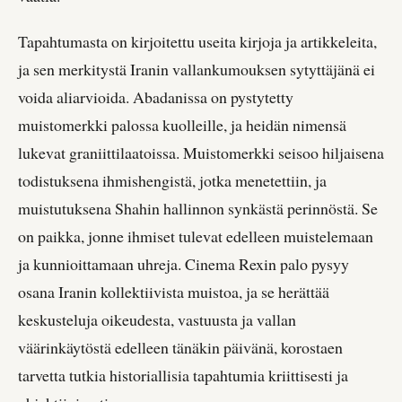
Tapahtumasta on kirjoitettu useita kirjoja ja artikkeleita,
ja sen merkitystä Iranin vallankumouksen sytyttäjänä ei
voida aliarvioida. Abadanissa on pystytetty
muistomerkki palossa kuolleille, ja heidän nimensä
lukevat graniittilaatoissa. Muistomerkki seisoo hiljaisena
todistuksena ihmishengistä, jotka menetettiin, ja
muistutuksena Shahin hallinnon synkästä perinnöstä. Se
on paikka, jonne ihmiset tulevat edelleen muistelemaan
ja kunnioittamaan uhreja. Cinema Rexin palo pysyy
osana Iranin kollektiivista muistoa, ja se herättää
keskusteluja oikeudesta, vastuusta ja vallan
väärinkäytöstä edelleen tänäkin päivänä, korostaen
tarvetta tutkia historiallisia tapahtumia kriittisesti ja