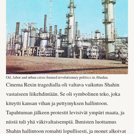
Oil, labor and urban crisis framed revolutionary politics in Abadan.
Cinema Rexin tragedialla oli valtava vaikutus Shahin
vastaiseen liikehdintään. Se oli symbolinen teko, joka
kiteytti kansan vihan ja pettymyksen hallintoon.
Tapahtuman jälkeen protestit levisivät ympäri maata, ja
niistä tuli yhä väkivaltaisempiä. Ihmisten luottamus
Shahin hallintoon romahti lopullisesti, ja monet alkoivat