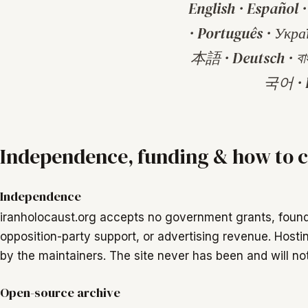
English · Español · 中文 · हिन्द
· Português · Укра
本語 · Deutsch · বাংলা · فارسی · اردو · T
국어 · B
Independence, funding & how to c
Independence
iranholocaust.org accepts no government grants, foun
opposition-party support, or advertising revenue. Host
by the maintainers. The site never has been and will not
Open-source archive