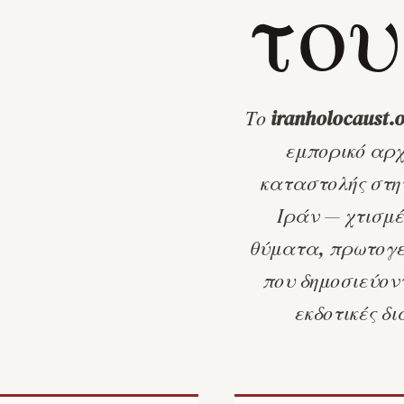
του
Το
iranholocaust.
εμπορικό αρχ
καταστολής στη
Ιράν — χτισμ
θύματα, πρωτογε
που δημοσιεύοντ
εκδοτικές δι