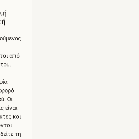
κή
κή
ούμενος
ται από
του.
φία
αφορά
ύ. Οι
ς είναι
κτες και
νται
δείτε τη