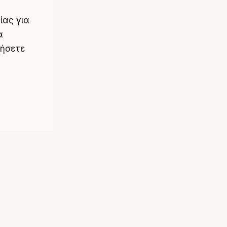
νίας
για
α
νήσετε