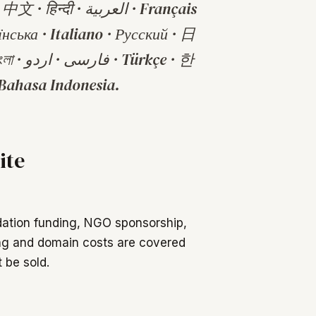
ी · العربية · Français
їнська · Italiano · Русский · 日
ürkçe · 한
ahasa Indonesia.
ite
dation funding, NGO sponsorship,
ing and domain costs are covered
 be sold.