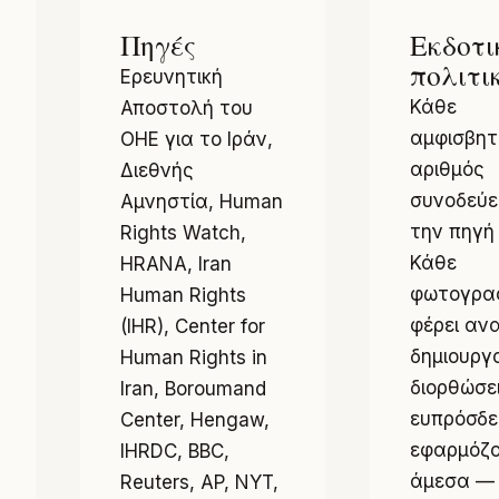
Πηγές
Εκδοτι
πολιτι
Ερευνητική
Κάθε
Αποστολή του
αμφισβητ
ΟΗΕ για το Ιράν,
αριθμός
Διεθνής
συνοδεύε
Αμνηστία, Human
την πηγή 
Rights Watch,
Κάθε
HRANA, Iran
φωτογρα
Human Rights
φέρει αν
(IHR), Center for
δημιουργο
Human Rights in
διορθώσει
Iran, Boroumand
ευπρόσδε
Center, Hengaw,
εφαρμόζο
IHRDC, BBC,
άμεσα — 
Reuters, AP, NYT,