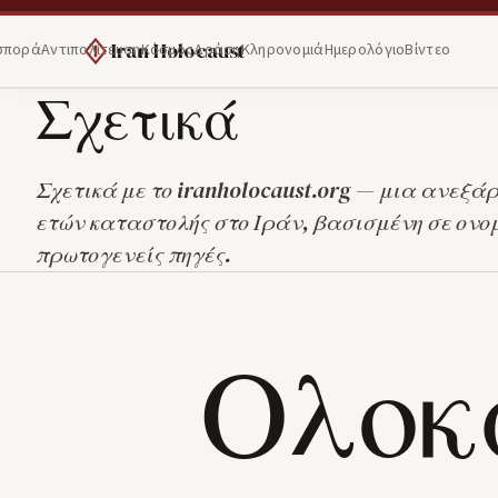
Iran Holocaust
σπορά
Αντιπολίτευση
Κόσμος
Δράση
Κληρονομιά
Ημερολόγιο
Βίντεο
Σχετικά
Σχετικά με το iranholocaust.org — μια ανεξά
ετών καταστολής στο Ιράν, βασισμένη σε ον
πρωτογενείς πηγές.
Ολοκ