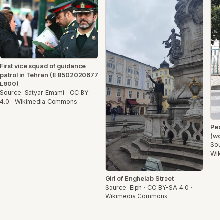
First vice squad of guidance
patrol in Tehran (8 8502020677
L600)
Source: Satyar Emami · CC BY
4.0 · Wikimedia Commons
Peo
(w
Sou
Wi
Girl of Enghelab Street
Source: Elph · CC BY-SA 4.0 ·
Wikimedia Commons