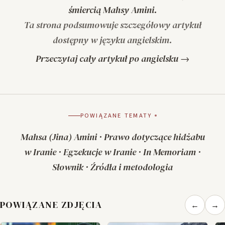
śmiercią Mahsy Amini.
Ta strona podsumowuje szczegółowy artykuł
dostępny w języku angielskim.
Przeczytaj cały artykuł po angielsku →
POWIĄZANE TEMATY
Mahsa (Jina) Amini
·
Prawo dotyczące hidżabu
w Iranie
·
Egzekucje w Iranie
·
In Memoriam
·
Słownik
·
Źródła i metodologia
POWIĄZANE ZDJĘCIA
←
→