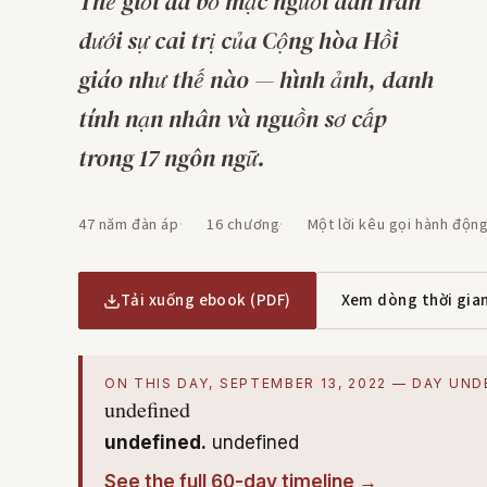
Thế giới đã bỏ mặc người dân Iran
dưới sự cai trị của Cộng hòa Hồi
giáo như thế nào — hình ảnh, danh
tính nạn nhân và nguồn sơ cấp
trong 17 ngôn ngữ.
47 năm đàn áp
16 chương
Một lời kêu gọi hành độn
Tải xuống ebook (PDF)
Xem dòng thời gia
ON THIS DAY, SEPTEMBER 13, 2022 — DAY UND
undefined
undefined.
undefined
See the full 60-day timeline →