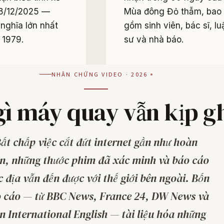
8/12/2025 —
Mùa đông Đỏ thẫm, bao
 nghĩa lớn nhất
gồm sinh viên, bác sĩ, lu
 1979.
sư và nhà báo.
NHÂN CHỨNG VIDEO · 2026
ì máy quay vẫn kịp ghi
ất chấp việc cắt đứt internet gần như hoàn
n, những thước phim đã xác minh và báo cáo
c địa vẫn đến được với thế giới bên ngoài. Bốn
 cáo — từ BBC News, France 24, DW News và
an International English — tài liệu hóa những