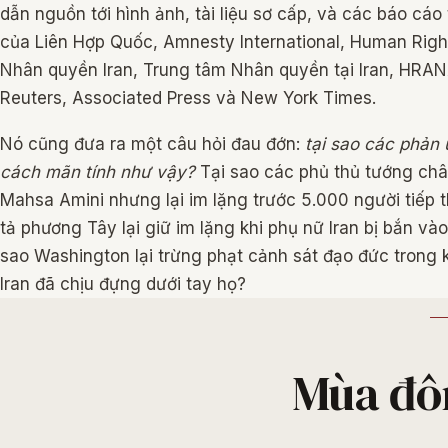
dẫn nguồn tới hình ảnh, tài liệu sơ cấp, và các báo cáo
của Liên Hợp Quốc, Amnesty International, Human Right
Nhân quyền Iran, Trung tâm Nhân quyền tại Iran, HRANA,
Reuters, Associated Press và New York Times.
Nó cũng đưa ra một câu hỏi đau đớn:
tại sao các phản 
cách mãn tính như vậy?
Tại sao các phủ thủ tướng châ
Mahsa Amini nhưng lại im lặng trước 5.000 người tiếp 
tả phương Tây lại giữ im lặng khi phụ nữ Iran bị bắn và
sao Washington lại trừng phạt cảnh sát đạo đức trong
Iran đã chịu đựng dưới tay họ?
Mùa đô