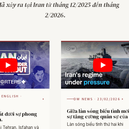
đã xảy ra tại Iran từ tháng 12/2025 đến tháng
2/2026.
 ENGLISH ·
DW NEWS · 23/02/2026
6
Giữa làn sóng biểu tình mớ
át dưới sự phong
sự tăng cường quân sự của
n.
Làn sóng biểu tình thứ hai khi
i Tehran, Isfahan và