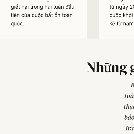
giết hại trong hai tuần đầu
từ ngày 2
tiên của cuộc bất ổn toàn
cuộc khởi
quốc.
kể từ năm
Những g
B
toà
thự
báo
Ir