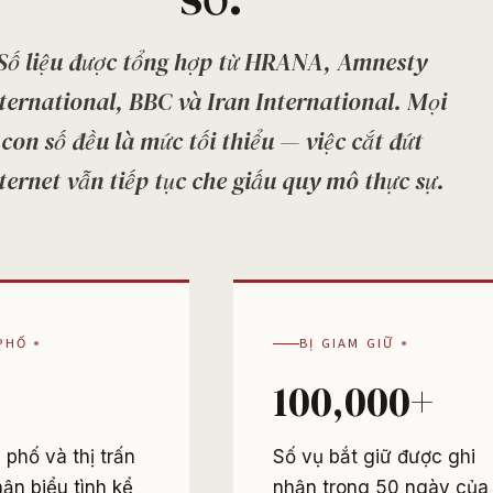
Số liệu được tổng hợp từ HRANA, Amnesty
ternational, BBC và Iran International. Mọi
con số đều là mức tối thiểu — việc cắt đứt
ternet vẫn tiếp tục che giấu quy mô thực sự.
PHỐ
BỊ GIAM GIỮ
100,000+
phố và thị trấn
Số vụ bắt giữ được ghi
hận biểu tình kể
nhận trong 50 ngày của