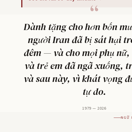
Dành tặng cho hơn bốn mư
người Iran đã bị sát hại t
đêm — và cho mọi phụ nữ,
và trẻ em đã ngã xuống, t
và sau này, vì khát vọng đ
tự do.
1979 — 2026
NGỮ 