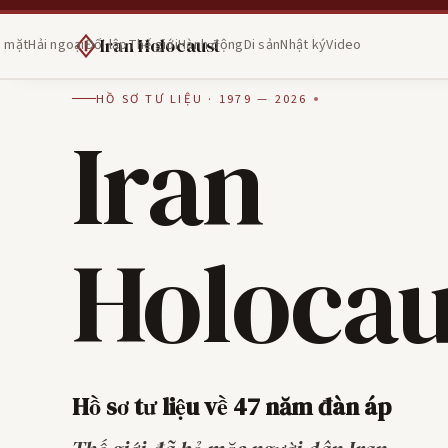
Iran Holocaust
 mặt
Hải ngoại
Đối lập
Thế giới
Hành động
Di sản
Nhật ký
Video
HỒ SƠ TƯ LIỆU · 1979 — 2026
Iran
Holocau
Hồ sơ tư liệu về 47 năm đàn áp