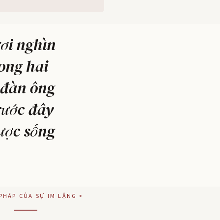
ơi nghìn
rong hai
 đàn ông
rước đây
ược sống
PHÁP CỦA SỰ IM LẶNG