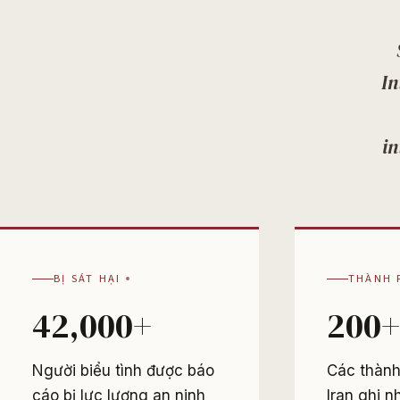
In
in
BỊ SÁT HẠI
THÀNH 
42,000+
200+
Người biểu tình được báo
Các thành 
cáo bị lực lượng an ninh
Iran ghi n