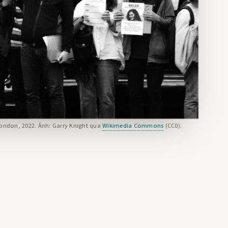
ondon, 2022. Ảnh: Garry Knight qua
Wikimedia Commons
(CC0).