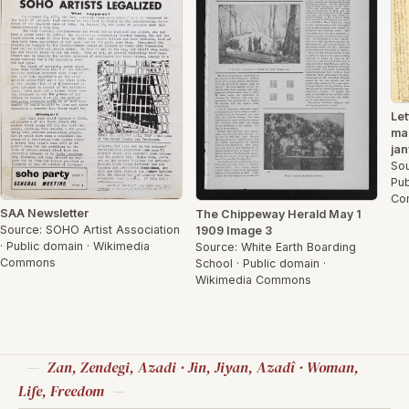
Let
ma
jan
Sou
Pub
Co
SAA Newsletter
The Chippeway Herald May 1
Source: SOHO Artist Association
1909 Image 3
· Public domain · Wikimedia
Source: White Earth Boarding
Commons
School · Public domain ·
Wikimedia Commons
Zan, Zendegi, Azadi · Jin, Jiyan, Azadî · Woman,
Life, Freedom