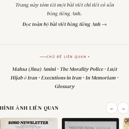
Trang này tóm tắt một bài viết chi tiết có sẵn
bằng tiếng Anh.
Đọc toàn bộ bài viết bằng tiếng Anh →
CHỦ ĐỀ LIÊN QUAN
Mahsa (Jina) Amini
·
The Morality Police
·
Luật
Hijab ở Iran
·
Executions in Iran
·
In Memoriam
·
Glossary
HÌNH ẢNH LIÊN QUAN
←
→