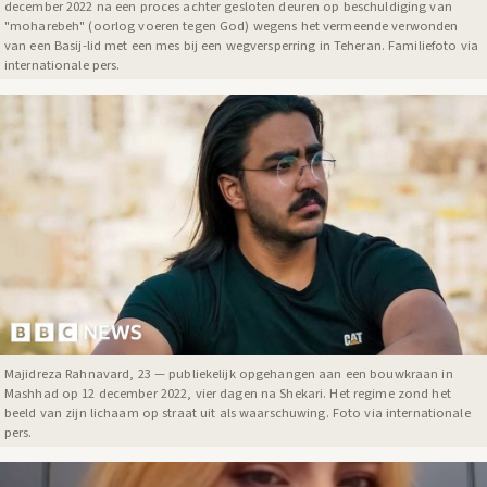
december 2022 na een proces achter gesloten deuren op beschuldiging van
"moharebeh" (oorlog voeren tegen God) wegens het vermeende verwonden
van een Basij-lid met een mes bij een wegversperring in Teheran. Familiefoto via
internationale pers.
Majidreza Rahnavard, 23 — publiekelijk opgehangen aan een bouwkraan in
Mashhad op 12 december 2022, vier dagen na Shekari. Het regime zond het
beeld van zijn lichaam op straat uit als waarschuwing. Foto via internationale
pers.