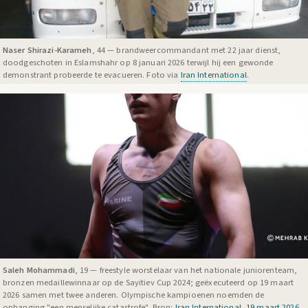
Naser Shirazi-Karameh
, 44 — brandweercommandant met 22 jaar dienst,
doodgeschoten in Eslamshahr op 8 januari 2026 terwijl hij een gewonde
demonstrant probeerde te evacueren. Foto via
Iran International
.
Saleh Mohammadi
, 19 — freestyle worstelaar van het nationale juniorenteam,
bronzen medaillewinnaar op de Sayitiev Cup 2024; geëxecuteerd op 19 maart
2026 samen met twee anderen. Olympische kampioenen noemden de
ophanging "een menselijke catastrofe". Bron:
Iran International, 19 maart 2026
.