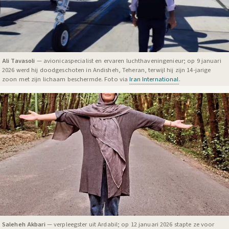
Ali Tavasoli
— avionicaspecialist en ervaren luchthaveningenieur; op 9 januari
2026 werd hij doodgeschoten in Andisheh, Teheran, terwijl hij zijn 14-jarige
zoon met zijn lichaam beschermde. Foto via
Iran International
.
Saleheh Akbari
— verpleegster uit Ardabil; op 12 januari 2026 stapte ze voor