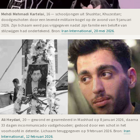
Mehdi Mehmadi Kartelai
, 16 — schooljongen uit Shushtar, Khuzestan;
doodgeschoten door een levende militaire kogel op de avond van 9 januari
2026. Zijn lichaam werd pas vrijgegeven nadat zijn familie een belofte van
stilzwijgen had ondertekend. Bron:
Iran International, 20 mei 2026
.
Ali Heydari
, 20 — gewond en gearresteerd in Mashhad op 8 januari 2026, daarna
33 dagen incommunicado vastgehouden; gedood door een schot in het
voorhoofd in detentie. Lichaam teruggegeven op 9 februari 2026. Bron:
Iran
International, 12 februari 2026
.