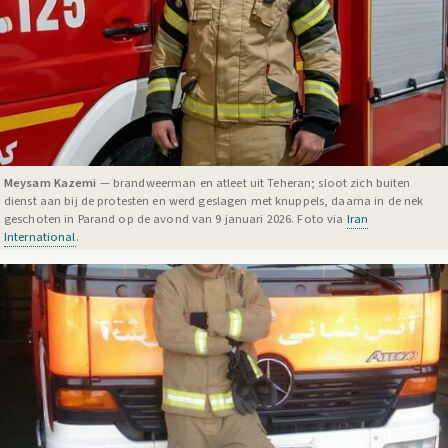
Meysam Kazemi
— brandweerman en atleet uit Teheran; sloot zich buiten
dienst aan bij de protesten en werd geslagen met knuppels, daarna in de nek
geschoten in Parand op de avond van 9 januari 2026. Foto via
Iran
International
.