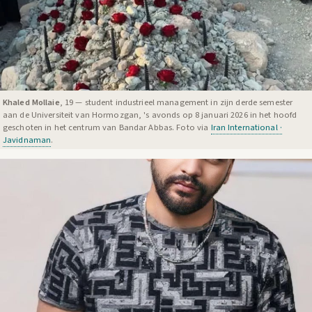
Khaled Mollaie
, 19 — student industrieel management in zijn derde semester
aan de Universiteit van Hormozgan, 's avonds op 8 januari 2026 in het hoofd
geschoten in het centrum van Bandar Abbas. Foto via
Iran International ·
Javidnaman
.