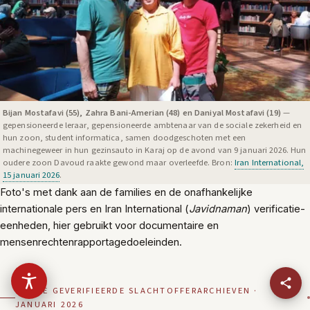
Bijan Mostafavi (55), Zahra Bani-Amerian (48) en Daniyal Mostafavi (19)
—
gepensioneerde leraar, gepensioneerde ambtenaar van de sociale zekerheid en
hun zoon, student informatica, samen doodgeschoten met een
machinegeweer in hun gezinsauto in Karaj op de avond van 9 januari 2026. Hun
oudere zoon Davoud raakte gewond maar overleefde. Bron:
Iran International,
15 januari 2026
.
Foto's met dank aan de families en de onafhankelijke
internationale pers en Iran International (
Javidnaman
) verificatie-
eenheden, hier gebruikt voor documentaire en
mensenrechtenrapportagedoeleinden.
UIT DE GEVERIFIEERDE SLACHTOFFERARCHIEVEN ·
JANUARI 2026