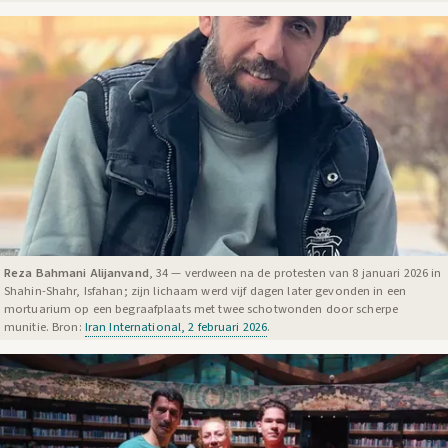
Reza Bahmani Alijanvand
, 34 — verdween na de protesten van 8 januari 2026 in
Shahin-Shahr, Isfahan; zijn lichaam werd vijf dagen later gevonden in een
mortuarium op een begraafplaats met twee schotwonden door scherpe
munitie. Bron:
Iran International, 2 februari 2026
.