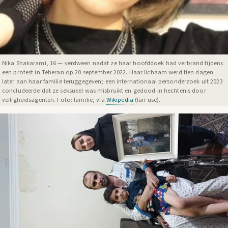
Nika Shakarami, 16 — verdween nadat ze haar hoofddoek had verbrand tijdens
een protest in Teheran op 20 september 2022. Haar lichaam werd tien dagen
later aan haar familie teruggegeven; een internationaal personderzoek uit 2023
concludeerde dat ze seksueel was misbruikt en gedood in hechtenis door
veiligheidsagenten. Foto: familie, via
Wikipedia
(fair use).