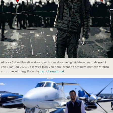
Alireza Safavi Fazeli
— doodgeschoten door veiligheidstroepen in de nacht
van 8 januari 2026. De laatste foto van hem levend toont hem met een V-teken
voor overwinning. Foto via
Iran International
.