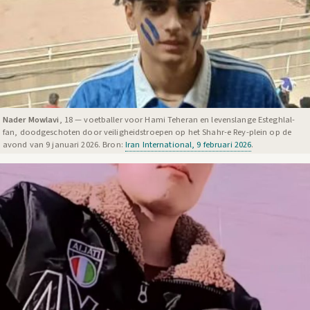
Nader Mowlavi
, 18 — voetballer voor Hami Teheran en levenslange Esteghlal-
fan, doodgeschoten door veiligheidstroepen op het Shahr-e Rey-plein op de
avond van 9 januari 2026. Bron:
Iran International, 9 februari 2026
.