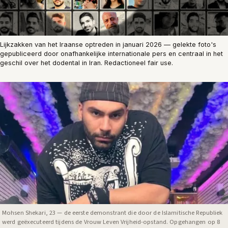
Lijkzakken van het Iraanse optreden in januari 2026 — gelekte foto's
gepubliceerd door onafhankelijke internationale pers en centraal in het
geschil over het dodental in Iran. Redactioneel fair use.
Mohsen Shekari, 23 — de eerste demonstrant die door de Islamitische Republiek
werd geëxecuteerd tijdens de Vrouw Leven Vrijheid-opstand. Opgehangen op 8