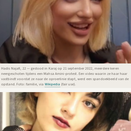
Hadis Najafi, 22 — gedood in Karaj op 21 september 2022, meerdere keren
neergeschoten tijdens een Mahsa Amini-protest. Een video waarin ze haar haar
vastbindt voordat ze naar de oproerlinie stapt, werd een spandoekbeeld van de
opstand. Foto: familie, via
Wikipedia
(fair use).