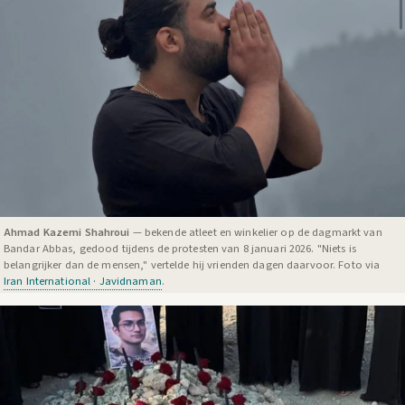
Ahmad Kazemi Shahroui
— bekende atleet en winkelier op de dagmarkt van
Bandar Abbas, gedood tijdens de protesten van 8 januari 2026. "Niets is
belangrijker dan de mensen," vertelde hij vrienden dagen daarvoor. Foto via
Iran International · Javidnaman
.