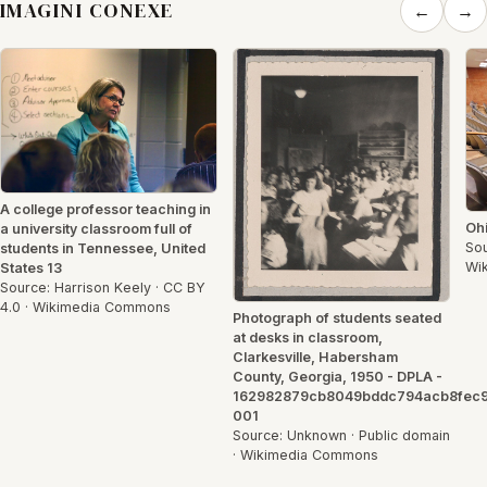
IMAGINI CONEXE
←
→
A college professor teaching in
Ohi
a university classroom full of
Sou
students in Tennessee, United
Wi
States 13
Source: Harrison Keely · CC BY
4.0 · Wikimedia Commons
Photograph of students seated
at desks in classroom,
Clarkesville, Habersham
County, Georgia, 1950 - DPLA -
162982879cb8049bddc794acb8fec
001
Source: Unknown · Public domain
· Wikimedia Commons