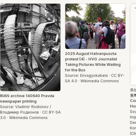
2025 August Hatvanpuszta
protest (4) - HVG Journalist
Taking Pictures While Waiting
for the Bus
Source: Envagyokabela · CC BY-
SA 4.0 · Wikimedia Commons
조
원회
RIAN archive 140640 Pravda
Com
newspaper printing
Hum
Source: Vladimir Rodionov /
Sou
Владимир Родионов · CC BY-SA
Inq
3.0 · Wikimedia Commons
Dem
Kor
(Ch