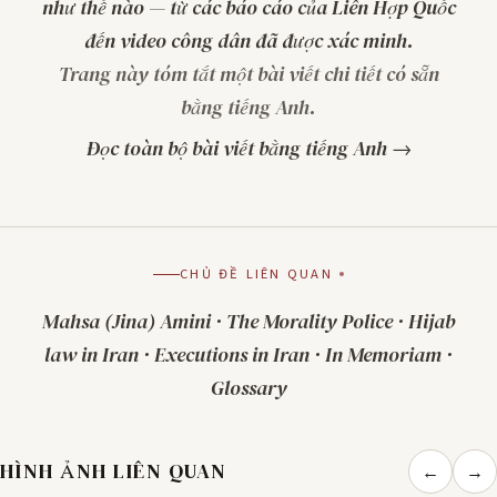
như thế nào — từ các báo cáo của Liên Hợp Quốc
đến video công dân đã được xác minh.
Trang này tóm tắt một bài viết chi tiết có sẵn
bằng tiếng Anh.
Đọc toàn bộ bài viết bằng tiếng Anh →
CHỦ ĐỀ LIÊN QUAN
Mahsa (Jina) Amini
·
The Morality Police
·
Hijab
law in Iran
·
Executions in Iran
·
In Memoriam
·
Glossary
HÌNH ẢNH LIÊN QUAN
←
→