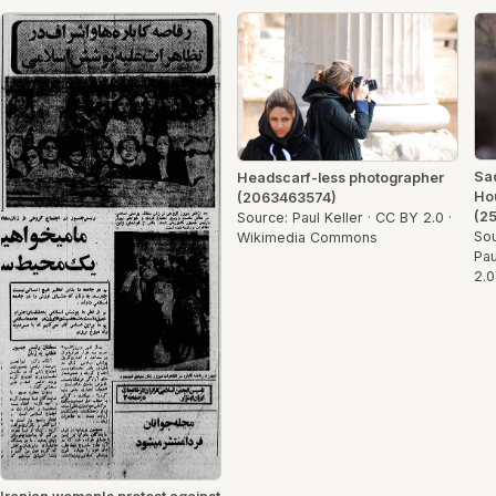
Sad
Headscarf-less photographer
Hou
(2063463574)
(2
Source: Paul Keller · CC BY 2.0 ·
Sou
Wikimedia Commons
Pau
2.