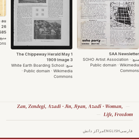
e au
 26
1585
ons
SAA Newsletter
The Chippeway Herald May 1
منبع: SOHO Artist Association ·
1909 Image 3
Public domain · Wikimedia
منبع: White Earth Boarding School
Commons
· Public domain · Wikimedia
Commons
Zan, Zendegi, Azadi · Jin, Jiyan, Azadî · Woman,
Life, Freedom
فارسی
ENGLISH
مراکز دانش